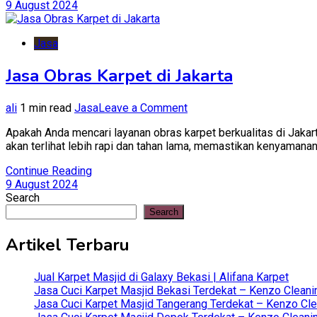
9 August 2024
Jasa
Jasa Obras Karpet di Jakarta
on
ali
1 min read
Jasa
Leave a Comment
Jasa
Apakah Anda mencari layanan obras karpet berkualitas di Jaka
Obras
akan terlihat lebih rapi dan tahan lama, memastikan kenyamana
Karpet
di
Continue Reading
Jakarta
9 August 2024
Search
Search
Artikel Terbaru
Jual Karpet Masjid di Galaxy Bekasi | Alifana Karpet
Jasa Cuci Karpet Masjid Bekasi Terdekat – Kenzo Cleani
Jasa Cuci Karpet Masjid Tangerang Terdekat – Kenzo Clea