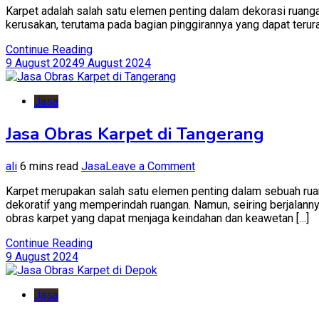
Karpet adalah salah satu elemen penting dalam dekorasi ruang
Obras
kerusakan, terutama pada bagian pinggirannya yang dapat terura
Karpet
di
Continue Reading
Bekasi
9 August 2024
9 August 2024
Jasa
Jasa Obras Karpet di Tangerang
on
ali
6 mins read
Jasa
Leave a Comment
Jasa
Karpet merupakan salah satu elemen penting dalam sebuah rua
Obras
dekoratif yang memperindah ruangan. Namun, seiring berjalannya
Karpet
obras karpet yang dapat menjaga keindahan dan keawetan […]
di
Tangerang
Continue Reading
9 August 2024
Jasa