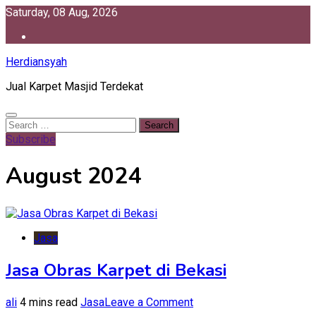
Skip
Saturday, 08 Aug, 2026
to
content
Herdiansyah
Jual Karpet Masjid Terdekat
Search
for:
Subscribe
August 2024
Jasa
Jasa Obras Karpet di Bekasi
on
ali
4 mins read
Jasa
Leave a Comment
Jasa