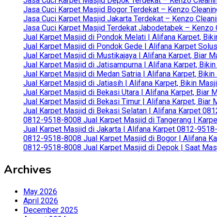
Jasa Cuci Karpet Masjid Depok Terdekat – Kenzo Cleanin
Jasa Cuci Karpet Masjid Bogor Terdekat – Kenzo Cleanin
Jasa Cuci Karpet Masjid Jakarta Terdekat – Kenzo Clean
Jasa Cuci Karpet Masjid Terdekat Jabodetabek – Kenzo C
Jual Karpet Masjid di Pondok Melati | Alifana Karpet, B
Jual Karpet Masjid di Pondok Gede | Alifana Karpet Solus
Jual Karpet Masjid di Mustikajaya | Alifana Karpet, Bia
Jual Karpet Masjid di Jatisampurna | Alifana Karpet, Bik
Jual Karpet Masjid di Medan Satria | Alifana Karpet, Bik
Jual Karpet Masjid di Jatiasih | Alifana Karpet, Bikin Ma
Jual Karpet Masjid di Bekasi Utara | Alifana Karpet, Biar
Jual Karpet Masjid di Bekasi Timur | Alifana Karpet, Bia
Jual Karpet Masjid di Bekasi Selatan | Alifana Karpet 0
0812-9518-8008 Jual Karpet Masjid di Tangerang | Karp
Jual Karpet Masjid di Jakarta | Alifana Karpet 0812-951
0812-9518-8008 Jual Karpet Masjid di Bogor | Alifana Ka
0812-9518-8008 Jual Karpet Masjid di Depok | Saat Mas
Archives
May 2026
April 2026
December 2025