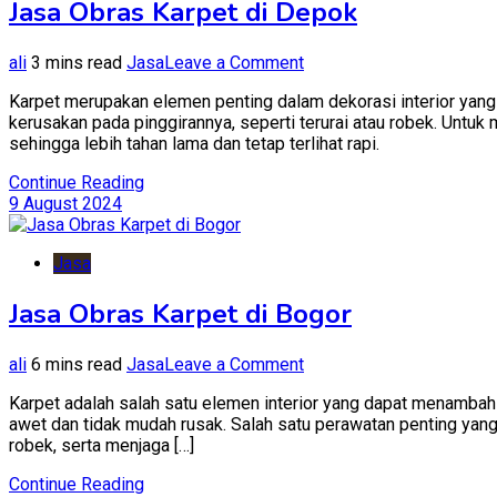
Jasa Obras Karpet di Depok
on
ali
3 mins read
Jasa
Leave a Comment
Jasa
Karpet merupakan elemen penting dalam dekorasi interior yang
Obras
kerusakan pada pinggirannya, seperti terurai atau robek. Untuk
Karpet
sehingga lebih tahan lama dan tetap terlihat rapi.
di
Depok
Continue Reading
9 August 2024
Jasa
Jasa Obras Karpet di Bogor
on
ali
6 mins read
Jasa
Leave a Comment
Jasa
Karpet adalah salah satu elemen interior yang dapat menambah
Obras
awet dan tidak mudah rusak. Salah satu perawatan penting yang 
Karpet
robek, serta menjaga […]
di
Bogor
Continue Reading