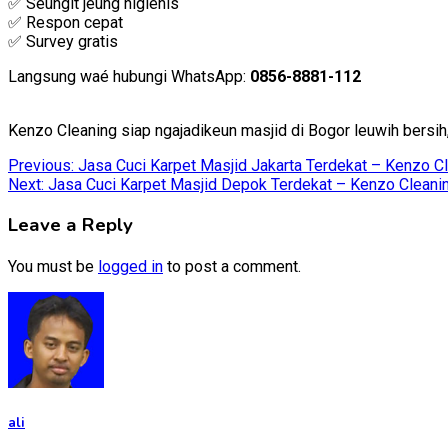
✅ Seungit jeung higienis
✅ Respon cepat
✅ Survey gratis
Langsung waé hubungi WhatsApp:
0856-8881-112
Kenzo Cleaning siap ngajadikeun masjid di Bogor leuwih bersih
Post
Previous:
Jasa Cuci Karpet Masjid Jakarta Terdekat – Kenzo C
Next:
Jasa Cuci Karpet Masjid Depok Terdekat – Kenzo Cleanin
navigation
Leave a Reply
You must be
logged in
to post a comment.
ali