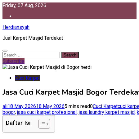
Skip
Friday, 07 Aug, 2026
to
content
Herdiansyah
Jual Karpet Masjid Terdekat
Search
for:
Subscribe
Cuci Karpet
Jasa Cuci Karpet Masjid Bogor Terdek
ali
18 May 2026
18 May 2026
5 mins read
0
Cuci Karpet
cuci karp
bogor
,
jasa cuci karpet profesional
,
jasa laundry karpet masjid
,
Daftar Isi