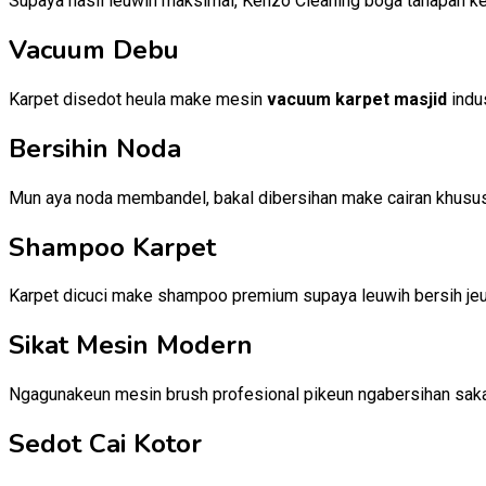
Supaya hasil leuwih maksimal, Kenzo Cleaning boga tahapan ker
Vacuum Debu
Karpet disedot heula make mesin
vacuum karpet masjid
indus
Bersihin Noda
Mun aya noda membandel, bakal dibersihan make cairan khusus
Shampoo Karpet
Karpet dicuci make shampoo premium supaya leuwih bersih jeu
Sikat Mesin Modern
Ngagunakeun mesin brush profesional pikeun ngabersihan sak
Sedot Cai Kotor