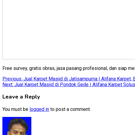
Free survey, gratis obras, jasa pasang profesional, dan siap me
Post
Previous:
Jual Karpet Masjid di Jatisampurna | Alifana Karpet,
Next:
Jual Karpet Masjid di Pondok Gede | Alifana Karpet Solus
navigation
Leave a Reply
You must be
logged in
to post a comment.