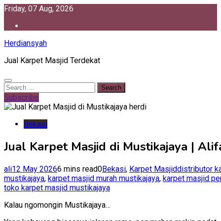
Skip
Friday, 07 Aug, 2026
to
content
Herdiansyah
Jual Karpet Masjid Terdekat
Search
for:
Subscribe
Bekasi
Jual Karpet Masjid di Mustikajaya | A
ali
12 May 2026
6 mins read
0
Bekasi
,
Karpet Masjid
distributor 
mustikajaya
,
karpet masjid murah mustikajaya
,
karpet masjid pe
toko karpet masjid mustikajaya
Kalau ngomongin Mustikajaya…