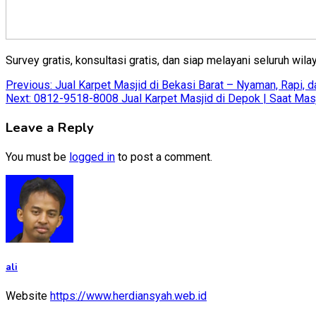
Survey gratis, konsultasi gratis, dan siap melayani seluruh wil
Post
Previous:
Jual Karpet Masjid di Bekasi Barat – Nyaman, Rapi, 
Next:
0812-9518-8008 Jual Karpet Masjid di Depok | Saat Mas
navigation
Leave a Reply
You must be
logged in
to post a comment.
ali
Website
https://www.herdiansyah.web.id