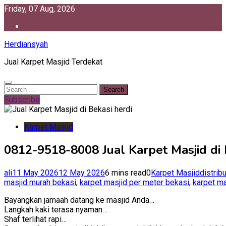
Skip
Friday, 07 Aug, 2026
to
content
Herdiansyah
Jual Karpet Masjid Terdekat
Search
for:
Subscribe
Karpet Masjid
0812-9518-8008 Jual Karpet Masjid di 
ali
11 May 2026
12 May 2026
6 mins read
0
Karpet Masjid
distrib
masjid murah bekasi
,
karpet masjid per meter bekasi
,
karpet ma
Bayangkan jamaah datang ke masjid Anda…
Langkah kaki terasa nyaman…
Shaf terlihat rapi…