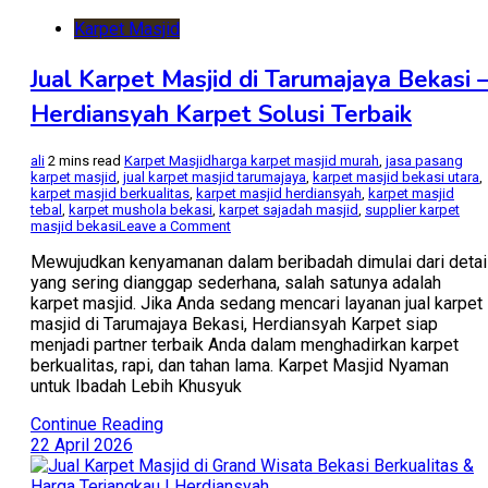
Karpet Masjid
Jual Karpet Masjid di Tarumajaya Bekasi 
Herdiansyah Karpet Solusi Terbaik
ali
2 mins read
Karpet Masjid
harga karpet masjid murah
,
jasa pasang
karpet masjid
,
jual karpet masjid tarumajaya
,
karpet masjid bekasi utara
,
karpet masjid berkualitas
,
karpet masjid herdiansyah
,
karpet masjid
tebal
,
karpet mushola bekasi
,
karpet sajadah masjid
,
supplier karpet
on
masjid bekasi
Leave a Comment
Jual
Karpet
Mewujudkan kenyamanan dalam beribadah dimulai dari detai
Masjid
yang sering dianggap sederhana, salah satunya adalah
di
karpet masjid. Jika Anda sedang mencari layanan jual karpet
Tarumajaya
masjid di Tarumajaya Bekasi, Herdiansyah Karpet siap
Bekasi
–
menjadi partner terbaik Anda dalam menghadirkan karpet
Herdiansyah
berkualitas, rapi, dan tahan lama. Karpet Masjid Nyaman
Karpet
untuk Ibadah Lebih Khusyuk
Solusi
Terbaik
Continue Reading
22 April 2026