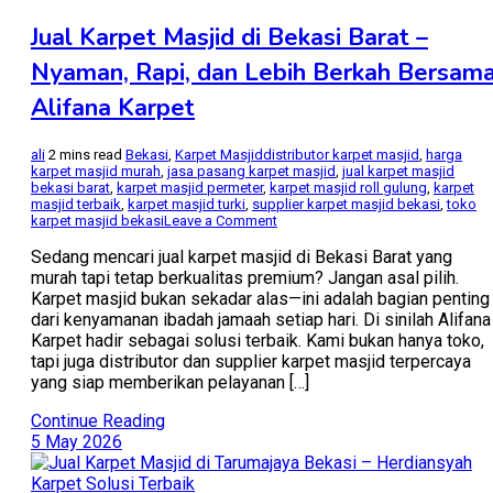
Jual Karpet Masjid di Bekasi Barat –
Nyaman, Rapi, dan Lebih Berkah Bersam
Alifana Karpet
ali
2 mins read
Bekasi
,
Karpet Masjid
distributor karpet masjid
,
harga
karpet masjid murah
,
jasa pasang karpet masjid
,
jual karpet masjid
bekasi barat
,
karpet masjid permeter
,
karpet masjid roll gulung
,
karpet
masjid terbaik
,
karpet masjid turki
,
supplier karpet masjid bekasi
,
toko
on
karpet masjid bekasi
Leave a Comment
Jual
Karpet
Sedang mencari jual karpet masjid di Bekasi Barat yang
Masjid
murah tapi tetap berkualitas premium? Jangan asal pilih.
di
Karpet masjid bukan sekadar alas—ini adalah bagian penting
Bekasi
dari kenyamanan ibadah jamaah setiap hari. Di sinilah Alifana
Barat
–
Karpet hadir sebagai solusi terbaik. Kami bukan hanya toko,
Nyaman,
tapi juga distributor dan supplier karpet masjid terpercaya
Rapi,
yang siap memberikan pelayanan […]
dan
Lebih
Berkah
Continue Reading
Bersama
5 May 2026
Alifana
Karpet