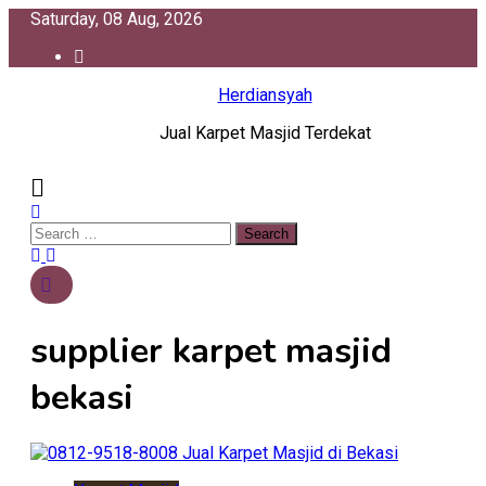
Skip
Saturday, 08 Aug, 2026
to
content
Herdiansyah
Jual Karpet Masjid Terdekat
Search
for:
supplier karpet masjid
bekasi