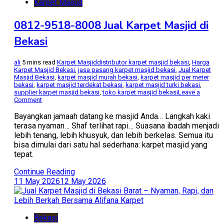
Karpet Masjid
0812-9518-8008 Jual Karpet Masjid di
Bekasi
ali
5 mins read
Karpet Masjid
distributor karpet masjid bekasi
,
Harga
Karpet Masjid Bekasi
,
jasa pasang karpet masjid bekasi
,
Jual Karpet
Masjid Bekasi
,
karpet masjid murah bekasi
,
karpet masjid per meter
bekasi
,
karpet masjid terdekat bekasi
,
karpet masjid turki bekasi
,
supplier karpet masjid bekasi
,
toko karpet masjid bekasi
Leave a
on
Comment
0812-
9518-
Bayangkan jamaah datang ke masjid Anda… Langkah kaki
8008
terasa nyaman… Shaf terlihat rapi… Suasana ibadah menjadi
Jual
lebih tenang, lebih khusyuk, dan lebih berkelas. Semua itu
Karpet
bisa dimulai dari satu hal sederhana: karpet masjid yang
Masjid
di
tepat.
Bekasi
Continue Reading
11 May 2026
12 May 2026
Bekasi