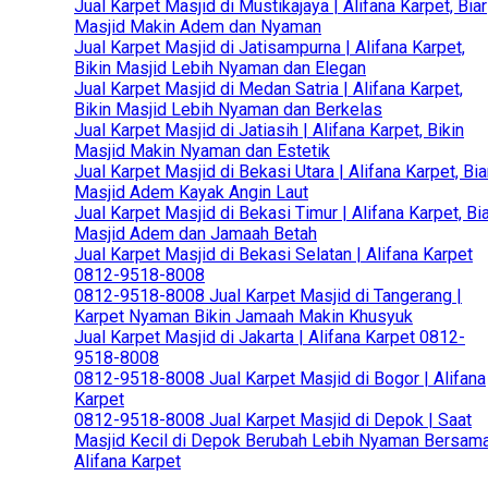
Jual Karpet Masjid di Mustikajaya | Alifana Karpet, Biar
Masjid Makin Adem dan Nyaman
Jual Karpet Masjid di Jatisampurna | Alifana Karpet,
Bikin Masjid Lebih Nyaman dan Elegan
Jual Karpet Masjid di Medan Satria | Alifana Karpet,
Bikin Masjid Lebih Nyaman dan Berkelas
Jual Karpet Masjid di Jatiasih | Alifana Karpet, Bikin
Masjid Makin Nyaman dan Estetik
Jual Karpet Masjid di Bekasi Utara | Alifana Karpet, Bia
Masjid Adem Kayak Angin Laut
Jual Karpet Masjid di Bekasi Timur | Alifana Karpet, Bi
Masjid Adem dan Jamaah Betah
Jual Karpet Masjid di Bekasi Selatan | Alifana Karpet
0812-9518-8008
0812-9518-8008 Jual Karpet Masjid di Tangerang |
Karpet Nyaman Bikin Jamaah Makin Khusyuk
Jual Karpet Masjid di Jakarta | Alifana Karpet 0812-
9518-8008
0812-9518-8008 Jual Karpet Masjid di Bogor | Alifana
Karpet
0812-9518-8008 Jual Karpet Masjid di Depok | Saat
Masjid Kecil di Depok Berubah Lebih Nyaman Bersam
Alifana Karpet