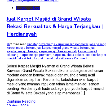
Uncategorized
Jual Karpet Masjid di Grand Wisata
Bekasi Berkualitas & Harga Terjangkau |
Herdiansyah
ali
2 mins read
Uncategorized
harga karpet masjid per meter
,
jasa pasan
karpet masjid bekasi
,
jual karpet masjid grand wisata bekasi
,
jual
sajadah masjid bekasi
,
karpet masjid bekasi murah
,
karpet masjid
cikarang
,
karpet masjid premium
,
karpet mushola bekasi
,
supplier karpet
on
masjid bekasi
,
toko karpet masjid bekasi
Leave a Comment
Jual
Karpet
Solusi Karpet Masjid Nyaman di Grand Wisata Bekasi
Masjid
Kawasan Grand Wisata Bekasi dikenal sebagai area hunian
di
modern dengan banyak masjid dan mushola yang aktif
Grand
digunakan setiap hari. Karena itu, kebutuhan akan karpet
Wisata
Bekasi
masjid yang nyaman, rapi, dan tahan lama menjadi sangat
Berkualitas
penting. Herdiansyah hadir sebagai penyedia karpet masjid
&
di Grand Wisata Bekasi yang siap membantu […]
Harga
Terjangkau
|
Continue Reading
Herdiansyah
20 April 2026