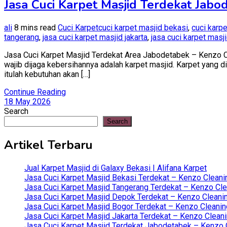
Jasa Cuci Karpet Masjid Terdekat Jabo
ali
8 mins read
Cuci Karpet
cuci karpet masjid bekasi
,
cuci karp
tangerang
,
jasa cuci karpet masjid jakarta
,
jasa cuci karpet masj
Jasa Cuci Karpet Masjid Terdekat Area Jabodetabek – Kenzo Cl
wajib dijaga kebersihannya adalah karpet masjid. Karpet yang di
itulah kebutuhan akan […]
Continue Reading
18 May 2026
Search
Search
Artikel Terbaru
Jual Karpet Masjid di Galaxy Bekasi | Alifana Karpet
Jasa Cuci Karpet Masjid Bekasi Terdekat – Kenzo Cleani
Jasa Cuci Karpet Masjid Tangerang Terdekat – Kenzo Clea
Jasa Cuci Karpet Masjid Depok Terdekat – Kenzo Cleanin
Jasa Cuci Karpet Masjid Bogor Terdekat – Kenzo Cleanin
Jasa Cuci Karpet Masjid Jakarta Terdekat – Kenzo Clean
Jasa Cuci Karpet Masjid Terdekat Jabodetabek – Kenzo C