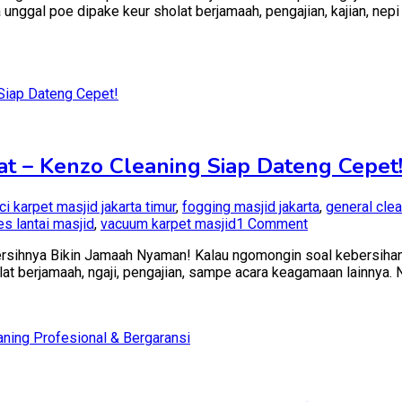
a unggal poe dipake keur sholat berjamaah, pengajian, kajian, ne
Karpe
Masji
Bogor
Terde
–
Kenz
Clean
Bersi
Matak
kat – Kenzo Cleaning Siap Dateng Cepet
Betah
Ibada
ci karpet masjid jakarta timur
,
fogging masjid jakarta
,
general cle
on
es lantai masjid
,
vacuum karpet masjid
1 Comment
Jasa
rsihnya Bikin Jamaah Nyaman! Kalau ngomongin soal kebersihan m
Cuci
olat berjamaah, ngaji, pengajian, sampe acara keagamaan lainnya. 
Karpet
Masjid
Jakarta
Terdekat
–
Kenzo
Cleaning
Siap