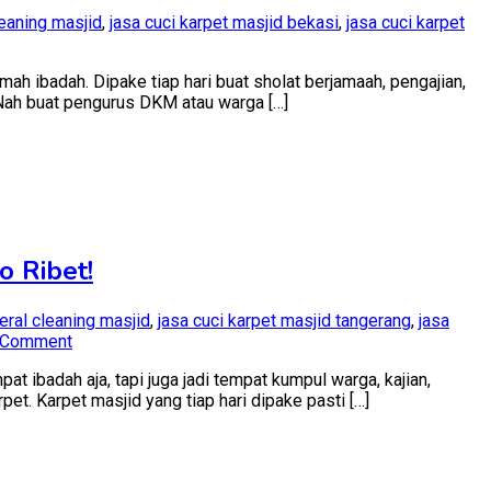
leaning masjid
,
jasa cuci karpet masjid bekasi
,
jasa cuci karpet
mah ibadah. Dipake tiap hari buat sholat berjamaah, pengajian,
 Nah buat pengurus DKM atau warga […]
et
id
si
ekat
o
ning
ihnya
o Ribet!
m
eral cleaning masjid
,
jasa cuci karpet masjid tangerang
,
jasa
on
 Comment
Jasa
ibadah aja, tapi juga jadi tempat kumpul warga, kajian,
Cuci
pet. Karpet masjid yang tiap hari dipake pasti […]
Karpet
Masjid
Tangerang
Terdekat
–