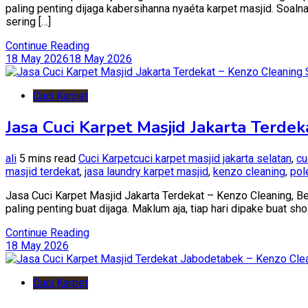
paling penting dijaga kabersihanna nyaéta karpet masjid. Soaln
sering […]
Continue Reading
18 May 2026
18 May 2026
Cuci Karpet
Jasa Cuci Karpet Masjid Jakarta Terde
ali
5 mins read
Cuci Karpet
cuci karpet masjid jakarta selatan
,
cu
masjid terdekat
,
jasa laundry karpet masjid
,
kenzo cleaning
,
pol
Jasa Cuci Karpet Masjid Jakarta Terdekat – Kenzo Cleaning, Be
paling penting buat dijaga. Maklum aja, tiap hari dipake buat sh
Continue Reading
18 May 2026
Cuci Karpet