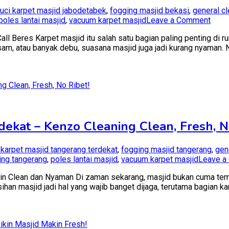
uci karpet masjid jabodetabek
,
fogging masjid bekasi
,
general c
on
poles lantai masjid
,
vacuum karpet masjid
Leave a Comment
Jasa
ll Beres Karpet masjid itu salah satu bagian paling penting di ru
Cuci
usam, atau banyak debu, suasana masjid juga jadi kurang nyaman.
Karp
Masj
Beka
Terd
–
Kenz
Clea
Bers
dekat – Kenzo Cleaning Clean, Fresh, N
Bikin
Ade
 karpet masjid tangerang terdekat
,
fogging masjid tangerang
,
gen
ing tangerang
,
poles lantai masjid
,
vacuum karpet masjid
Leave a
n Clean dan Nyaman Di zaman sekarang, masjid bukan cuma tempat 
han masjid jadi hal yang wajib banget dijaga, terutama bagian kar