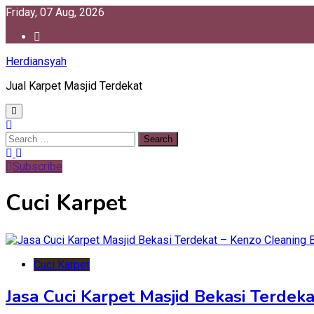
Skip
Friday, 07 Aug, 2026
to
content
Herdiansyah
Jual Karpet Masjid Terdekat
Search
for:
Subscribe
Cuci Karpet
Cuci Karpet
Jasa Cuci Karpet Masjid Bekasi Terdek