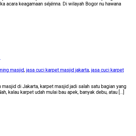
pi ka acara keagamaan séjénna. Di wilayah Bogor nu hawana
t
d
kat
o
ing
hna
!
h
aning masjid
,
jasa cuci karpet masjid jakarta
,
jasa cuci karpet
asjid di Jakarta, karpet masjid jadi salah satu bagian yang
Nah, kalau karpet udah mulai bau apek, banyak debu, atau […]