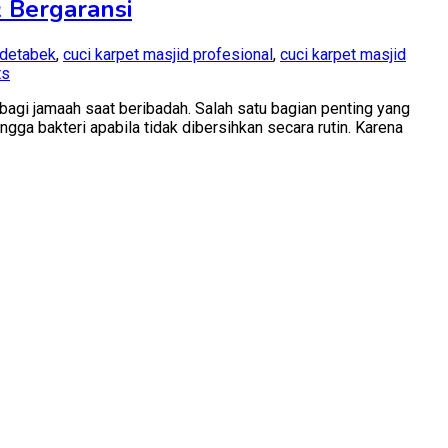
& Bergaransi
odetabek
,
cuci karpet masjid profesional
,
cuci karpet masjid
on
ts
Jasa
gi jamaah saat beribadah. Salah satu bagian penting yang
Cuci
ngga bakteri apabila tidak dibersihkan secara rutin. Karena
Karpet
Masjid
Terdekat
Jabodetabek
–
Kenzo
Cleaning
Profesional
&
Bergaransi