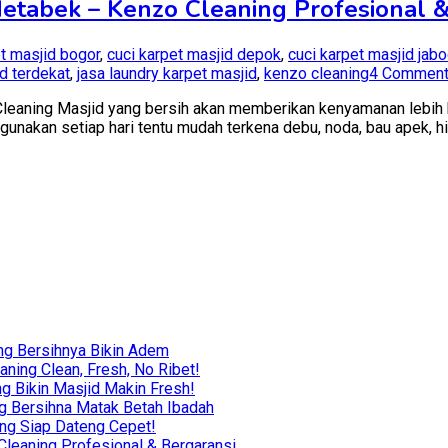
detabek – Kenzo Cleaning Profesional 
Dateng
Cepet!
et masjid bogor
,
cuci karpet masjid depok
,
cuci karpet masjid jab
id terdekat
,
jasa laundry karpet masjid
,
kenzo cleaning
4 Commen
eaning Masjid yang bersih akan memberikan kenyamanan lebih ba
gunakan setiap hari tentu mudah terkena debu, noda, bau apek, hi
ng Bersihnya Bikin Adem
ning Clean, Fresh, No Ribet!
g Bikin Masjid Makin Fresh!
g Bersihna Matak Betah Ibadah
ing Siap Dateng Cepet!
leaning Profesional & Bergaransi