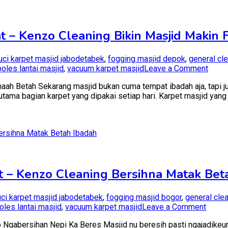
t – Kenzo Cleaning Bikin Masjid Makin 
uci karpet masjid jabodetabek
,
fogging masjid depok
,
general cl
on
poles lantai masjid
,
vacuum karpet masjid
Leave a Comment
Jasa
h Betah Sekarang masjid bukan cuma tempat ibadah aja, tapi juga
Cuci
tama bagian karpet yang dipakai setiap hari. Karpet masjid yang 
Karpe
Masji
Depo
Terde
–
Kenz
Clean
Bikin
at – Kenzo Cleaning Bersihna Matak Bet
Masji
Maki
Fresh
uci karpet masjid jabodetabek
,
fogging masjid bogor
,
general cle
on
oles lantai masjid
,
vacuum karpet masjid
Leave a Comment
Jasa
 Ngabersihan Nepi Ka Beres Masjid nu beresih pasti ngajadikeun
Cuci