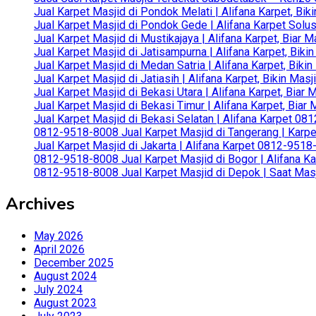
Jual Karpet Masjid di Pondok Melati | Alifana Karpet, B
Jual Karpet Masjid di Pondok Gede | Alifana Karpet Solus
Jual Karpet Masjid di Mustikajaya | Alifana Karpet, Bia
Jual Karpet Masjid di Jatisampurna | Alifana Karpet, Bik
Jual Karpet Masjid di Medan Satria | Alifana Karpet, Bik
Jual Karpet Masjid di Jatiasih | Alifana Karpet, Bikin Ma
Jual Karpet Masjid di Bekasi Utara | Alifana Karpet, Biar
Jual Karpet Masjid di Bekasi Timur | Alifana Karpet, Bia
Jual Karpet Masjid di Bekasi Selatan | Alifana Karpet 0
0812-9518-8008 Jual Karpet Masjid di Tangerang | Karp
Jual Karpet Masjid di Jakarta | Alifana Karpet 0812-951
0812-9518-8008 Jual Karpet Masjid di Bogor | Alifana Ka
0812-9518-8008 Jual Karpet Masjid di Depok | Saat Mas
Archives
May 2026
April 2026
December 2025
August 2024
July 2024
August 2023