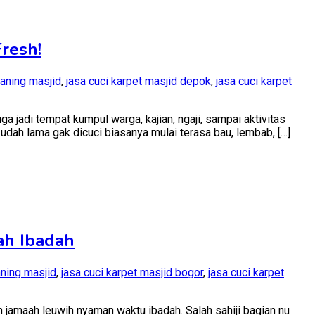
Kenzo
Cleaning
Clean,
Fresh!
Fresh,
No
Ribet!
eaning masjid
,
jasa cuci karpet masjid depok
,
jasa cuci karpet
 jadi tempat kumpul warga, kajian, ngaji, sampai aktivitas
udah lama gak dicuci biasanya mulai terasa bau, lembab, […]
t
d
k
kat
o
ing
ah Ibadah
d
n
!
aning masjid
,
jasa cuci karpet masjid bogor
,
jasa cuci karpet
 jamaah leuwih nyaman waktu ibadah. Salah sahiji bagian nu