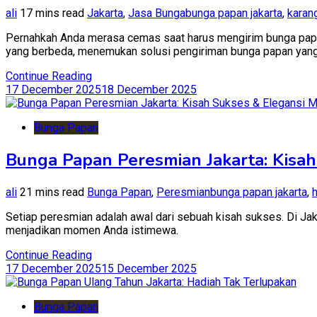
ali
17 mins read
Jakarta
,
Jasa Bunga
bunga papan jakarta
,
karan
Pernahkah Anda merasa cemas saat harus mengirim bunga papan 
yang berbeda, menemukan solusi pengiriman bunga papan yang b
Continue Reading
17 December 2025
18 December 2025
Bunga Papan
Bunga Papan Peresmian Jakarta: Kisah
ali
21 mins read
Bunga Papan
,
Peresmian
bunga papan jakarta
,
Setiap peresmian adalah awal dari sebuah kisah sukses. Di Jak
menjadikan momen Anda istimewa.
Continue Reading
17 December 2025
15 December 2025
Bunga Papan