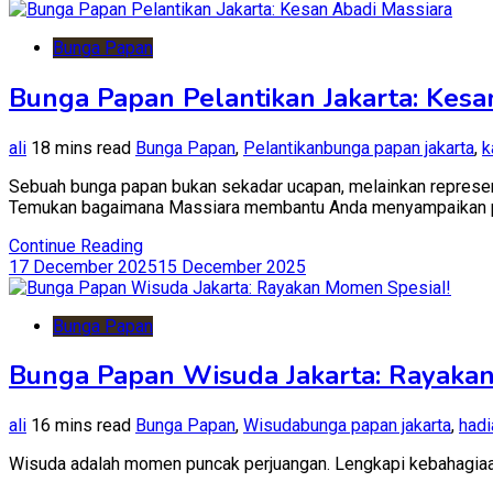
Bunga Papan
Bunga Papan Pelantikan Jakarta: Kesa
ali
18 mins read
Bunga Papan
,
Pelantikan
bunga papan jakarta
,
k
Sebuah bunga papan bukan sekadar ucapan, melainkan represen
Temukan bagaimana Massiara membantu Anda menyampaikan p
Continue Reading
17 December 2025
15 December 2025
Bunga Papan
Bunga Papan Wisuda Jakarta: Rayaka
ali
16 mins read
Bunga Papan
,
Wisuda
bunga papan jakarta
,
hadi
Wisuda adalah momen puncak perjuangan. Lengkapi kebahagiaan