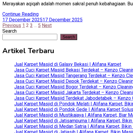
Merayakan aqiqah adalah momen sakral penuh kebahagiaan. Bunga
Continue Reading
17 December 2025
17 December 2025
Posts
Previous
1
2
3
…
5
Next
Search
pagination
Search
Artikel Terbaru
Jual Karpet Masjid di Galaxy Bekasi | Alifana Karpet
Jasa Cuci Karpet Masjid Bekasi Terdekat – Kenzo Cleani
Jasa Cuci Karpet Masjid Tangerang Terdekat – Kenzo Clea
Jasa Cuci Karpet Masjid Depok Terdekat – Kenzo Cleanin
Jasa Cuci Karpet Masjid Bogor Terdekat – Kenzo Cleanin
Jasa Cuci Karpet Masjid Jakarta Terdekat – Kenzo Clean
Jasa Cuci Karpet Masjid Terdekat Jabodetabek – Kenzo C
Jual Karpet Masjid di Pondok Melati | Alifana Karpet, B
Jual Karpet Masjid di Pondok Gede | Alifana Karpet Solus
Jual Karpet Masjid di Mustikajaya | Alifana Karpet, Bia
Jual Karpet Masjid di Jatisampurna | Alifana Karpet, Bik
Jual Karpet Masjid di Medan Satria | Alifana Karpet, Bik
Jual Karpet Masjid di Jatiasih | Alifana Karpet, Bikin Ma