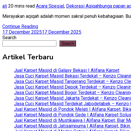
ali
20 mins read
Acara Spesial
,
Dekorasi Aqiqah
bunga papan a
Merayakan aqiqah adalah momen sakral penuh kebahagiaan. Bunga
Continue Reading
17 December 2025
17 December 2025
Search
Search
Artikel Terbaru
Jual Karpet Masjid di Galaxy Bekasi | Alifana Karpet
Jasa Cuci Karpet Masjid Bekasi Terdekat – Kenzo Cleani
Jasa Cuci Karpet Masjid Tangerang Terdekat – Kenzo Clea
Jasa Cuci Karpet Masjid Depok Terdekat – Kenzo Cleanin
Jasa Cuci Karpet Masjid Bogor Terdekat – Kenzo Cleanin
Jasa Cuci Karpet Masjid Jakarta Terdekat – Kenzo Clean
Jasa Cuci Karpet Masjid Terdekat Jabodetabek – Kenzo C
Jual Karpet Masjid di Pondok Melati | Alifana Karpet, B
Jual Karpet Masjid di Pondok Gede | Alifana Karpet Solus
Jual Karpet Masjid di Mustikajaya | Alifana Karpet, Bia
Jual Karpet Masjid di Jatisampurna | Alifana Karpet, Bik