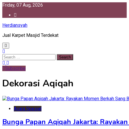
Skip
Friday, 07 Aug, 2026
to
content
Herdiansyah
Jual Karpet Masjid Terdekat
Search
for:
Subscribe
Dekorasi Aqiqah
Acara Spesial
Bunga Papan Aqiqah Jakarta: Rayaka