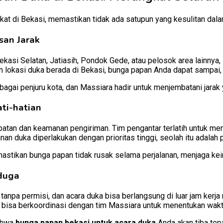
kat di Bekasi, memastikan tidak ada satupun yang kesulitan d
san Jarak
Bekasi Selatan, Jatiasih, Pondok Gede, atau pelosok area lainnya
 lokasi duka berada di Bekasi, bunga papan Anda dapat sampai
rbagai penjuru kota, dan Massiara hadir untuk menjembatani jarak 
ti-hatian
atan dan keamanan pengiriman. Tim pengantar terlatih untuk me
nan duka diperlakukan dengan prioritas tinggi, seolah itu adalah 
stikan bunga papan tidak rusak selama perjalanan, menjaga kein
duga
npa permisi, dan acara duka bisa berlangsung di luar jam kerja 
isa berkoordinasi dengan tim Massiara untuk menentukan waktu
bahwa
bunga papan bekasi untuk acara duka
Anda akan tiba tepa