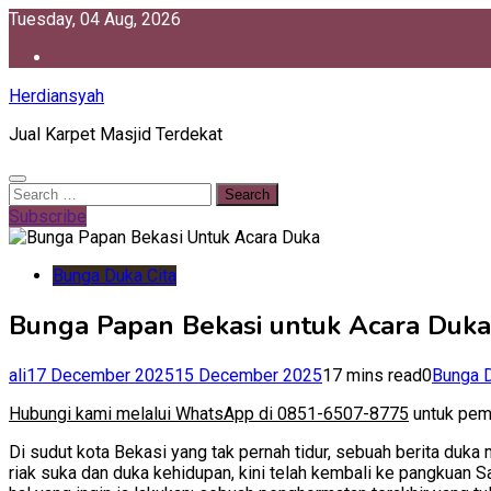
Skip
Tuesday, 04 Aug, 2026
to
content
Herdiansyah
Jual Karpet Masjid Terdekat
Search
for:
Subscribe
Bunga Duka Cita
Bunga Papan Bekasi untuk Acara Duka 
ali
17 December 2025
15 December 2025
17 mins read
0
Bunga D
Hubungi kami melalui WhatsApp di 0851-6507-8775
untuk pem
Di sudut kota Bekasi yang tak pernah tidur, sebuah berita du
riak suka dan duka kehidupan, kini telah kembali ke pangkuan