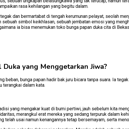
tulus, sebuah ungkapan belasungkawa yang tak terucap, namun tera
mpaikan rasa kehilangan yang begitu dalam.
tegak dan bermartabat di tengah kerumunan pelayat, seolah men
an sebuah simbol keikhlasan, sebuah jembatan emosi yang mengh
gaimana ia bisa menemukan toko bunga papan duka cita di Bekasi
 Duka yang Menggetarkan Jiwa?
gung beban, bunga papan hadir bak juru bicara tanpa suara. Ia t
 terangkai dalam kata.
isi yang mengakar kuat di bumi pertiwi, jauh sebelum kita mengen
idaritas, merangkul erat mereka yang sedang terpuruk dalam keh
g telah usai namun kenangannya tetap bersemayam, serta meno