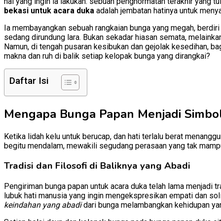
hal yang ingin ia lakukan: sebuah penghormatan terakhir yang 
bekasi untuk acara duka
adalah jembatan hatinya untuk menya
Ia membayangkan sebuah rangkaian bunga yang megah, berdiri 
sedang dirundung lara. Bukan sekadar hiasan semata, melaink
Namun, di tengah pusaran kesibukan dan gejolak kesedihan, ba
makna dan ruh di balik setiap kelopak bunga yang dirangkai?
Daftar Isi
Mengapa Bunga Papan Menjadi Simbol
Ketika lidah kelu untuk berucap, dan hati terlalu berat menang
begitu mendalam, mewakili segudang perasaan yang tak mampu
Tradisi dan Filosofi di Baliknya yang Abadi
Pengiriman bunga papan untuk acara duka telah lama menjadi trad
lubuk hati manusia yang ingin mengekspresikan empati dan sol
keindahan yang abadi
dari bunga melambangkan kehidupan yan