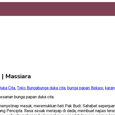
| Massiara
uka Cita
,
Toko Bunga
bunga duka cita
,
bunga papan Bekasi
,
karan
esanan bunga papan duka cita.
ka menyelinap masuk, meremukkan hati Pak Budi. Sahabat seperju
 Sang Pencipta. Rasa sesak merayap di dada, membuat napas tera