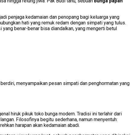
sa hingga relung jiwa. Pak Budi tahu, sebuah
bunga papan
jadi penjaga kedamaian dan penopang bagi keluarga yang
ubungkan hati yang remuk redam dengan simpati yang tulus.
 yang benar-benar bisa diandalkan, yang mengerti betul
egak berdiri, menyampaikan pesan simpati dan penghormatan yang
al hiruk pikuk toko bunga modern. Tradisi ini terlahir dari
ilangan. Filosofinya begitu sederhana, namun menyentuh:
rehkan harapan akan kedamaian abadi.