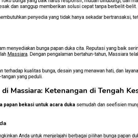
ga. Toko bunga yang baik harus responsif, mudah dihubungi, da
ak dan sanggup memberikan solusi cepat tanpa berbelit-belit.
mbutuhkan penyedia yang tidak hanya sekadar bertransaksi, teta
lam menyediakan bunga papan duka cita. Reputasi yang baik serin
alah
Massiara
. Dengan pengalaman bertahun-tahun, Massiara tel
 terhadap kualitas bunga, desain yang menawan hati, dan layana
tangan yang peduli.
di Massiara: Ketenangan di Tengah Ke
a papan bekasi untuk acara duka
semudah dan seefisien mungk
nda
inkan Anda untuk menjelajahi berbagai pilihan bunga papan duka