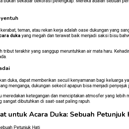
ta bukan sekadar dekorasi pelengkap. Mereka adalah sebuah per
nyentuh
 kerabat, teman, atau rekan kerja adalah oase dukungan yang sang
cara duka
yang megah dan terawat baik menjadi saksi bisu bahw
h tribut terakhir yang sanggup meruntuhkan air mata haru. Kehad
ada.
adai
kan duka, dapat memberikan secuil kenyamanan bagi keluarga ya
yang menganga, dukungan sekecil apapun bisa menjadi penyejuk j
u meredakan ketegangan dan menciptakan atmosfer yang lebih
sangat dibutuhkan di saat-saat paling rapuh.
t untuk Acara Duka: Sebuah Petunjuk 