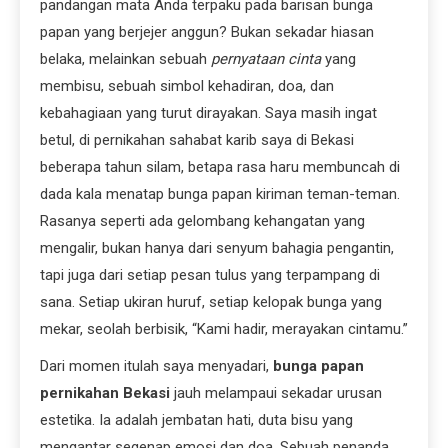
pandangan mata Anda terpaku pada barisan bunga
papan yang berjejer anggun? Bukan sekadar hiasan
belaka, melainkan sebuah
pernyataan cinta
yang
membisu, sebuah simbol kehadiran, doa, dan
kebahagiaan yang turut dirayakan. Saya masih ingat
betul, di pernikahan sahabat karib saya di Bekasi
beberapa tahun silam, betapa rasa haru membuncah di
dada kala menatap bunga papan kiriman teman-teman.
Rasanya seperti ada gelombang kehangatan yang
mengalir, bukan hanya dari senyum bahagia pengantin,
tapi juga dari setiap pesan tulus yang terpampang di
sana. Setiap ukiran huruf, setiap kelopak bunga yang
mekar, seolah berbisik, “Kami hadir, merayakan cintamu.”
Dari momen itulah saya menyadari,
bunga papan
pernikahan Bekasi
jauh melampaui sekadar urusan
estetika. Ia adalah jembatan hati, duta bisu yang
mengantar segenap emosi dan doa. Sebuah penanda