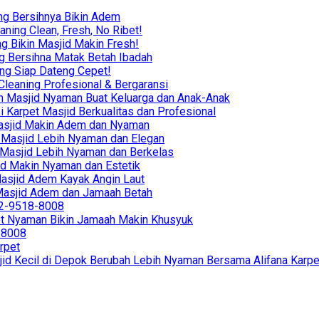
ng Bersihnya Bikin Adem
ning Clean, Fresh, No Ribet!
g Bikin Masjid Makin Fresh!
g Bersihna Matak Betah Ibadah
ing Siap Dateng Cepet!
leaning Profesional & Bergaransi
ikin Masjid Nyaman Buat Keluarga dan Anak-Anak
i Karpet Masjid Berkualitas dan Profesional
r Masjid Makin Adem dan Nyaman
in Masjid Lebih Nyaman dan Elegan
in Masjid Lebih Nyaman dan Berkelas
sjid Makin Nyaman dan Estetik
 Masjid Adem Kayak Angin Laut
r Masjid Adem dan Jamaah Betah
812-9518-8008
et Nyaman Bikin Jamaah Makin Khusyuk
8-8008
rpet
jid Kecil di Depok Berubah Lebih Nyaman Bersama Alifana Karpe