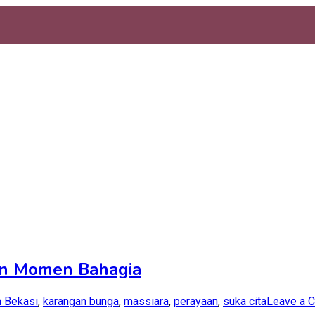
an Momen Bahagia
 Bekasi
,
karangan bunga
,
massiara
,
perayaan
,
suka cita
Leave a 