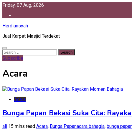
Skip
Friday, 07 Aug, 2026
to
content
Herdiansyah
Jual Karpet Masjid Terdekat
Search
for:
Subscribe
Acara
Acara
Bunga Papan Bekasi Suka Cita: Rayak
ali
15 mins read
Acara
,
Bunga Papan
acara bahagia
,
bunga papan