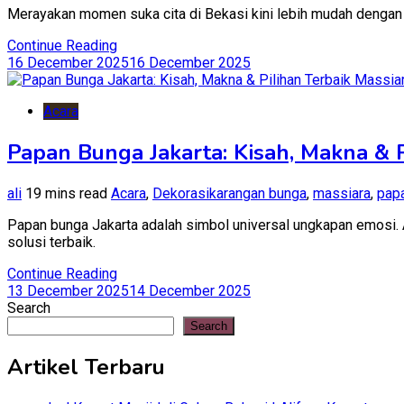
Merayakan momen suka cita di Bekasi kini lebih mudah dengan 
Continue Reading
16 December 2025
16 December 2025
Acara
Papan Bunga Jakarta: Kisah, Makna & P
ali
19 mins read
Acara
,
Dekorasi
karangan bunga
,
massiara
,
papa
Papan bunga Jakarta adalah simbol universal ungkapan emosi. 
solusi terbaik.
Continue Reading
13 December 2025
14 December 2025
Search
Search
Artikel Terbaru