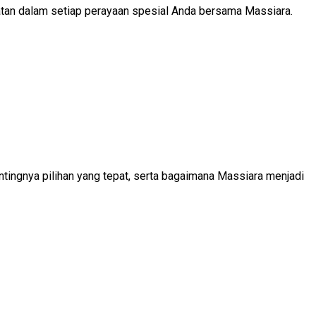
atan dalam setiap perayaan spesial Anda bersama Massiara.
Papan
Bekasi
Suka
Cita:
Rayakan
Momen
Bahagia
on
Papan
tingnya pilihan yang tepat, serta bagaimana Massiara menjadi
Bunga
Jakarta:
Kisah,
Makna
&
Pilihan
Terbaik
Massiara