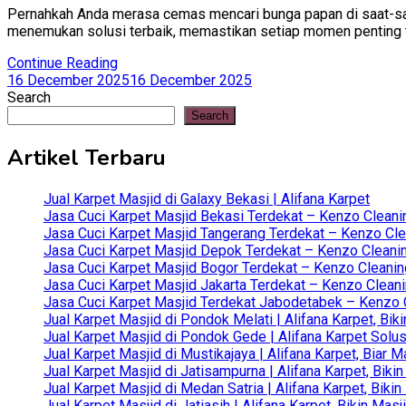
Pernahkah Anda merasa cemas mencari bunga papan di saat-saat
menemukan solusi terbaik, memastikan setiap momen penting 
Continue Reading
16 December 2025
16 December 2025
Search
Search
Artikel Terbaru
Jual Karpet Masjid di Galaxy Bekasi | Alifana Karpet
Jasa Cuci Karpet Masjid Bekasi Terdekat – Kenzo Cleani
Jasa Cuci Karpet Masjid Tangerang Terdekat – Kenzo Clea
Jasa Cuci Karpet Masjid Depok Terdekat – Kenzo Cleanin
Jasa Cuci Karpet Masjid Bogor Terdekat – Kenzo Cleanin
Jasa Cuci Karpet Masjid Jakarta Terdekat – Kenzo Clean
Jasa Cuci Karpet Masjid Terdekat Jabodetabek – Kenzo C
Jual Karpet Masjid di Pondok Melati | Alifana Karpet, B
Jual Karpet Masjid di Pondok Gede | Alifana Karpet Solus
Jual Karpet Masjid di Mustikajaya | Alifana Karpet, Bia
Jual Karpet Masjid di Jatisampurna | Alifana Karpet, Bik
Jual Karpet Masjid di Medan Satria | Alifana Karpet, Bik
Jual Karpet Masjid di Jatiasih | Alifana Karpet, Bikin Ma