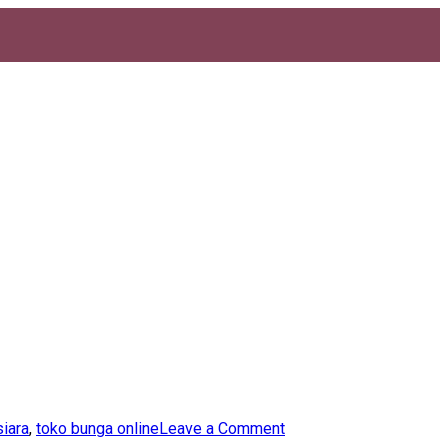
on
iara
,
toko bunga online
Leave a Comment
Toko