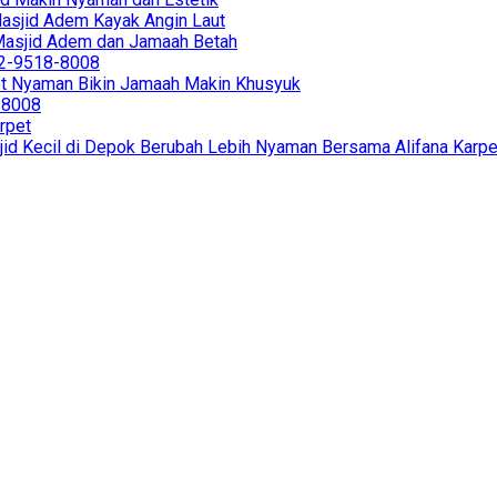
 Masjid Adem Kayak Angin Laut
r Masjid Adem dan Jamaah Betah
812-9518-8008
et Nyaman Bikin Jamaah Makin Khusyuk
8-8008
rpet
jid Kecil di Depok Berubah Lebih Nyaman Bersama Alifana Karpe