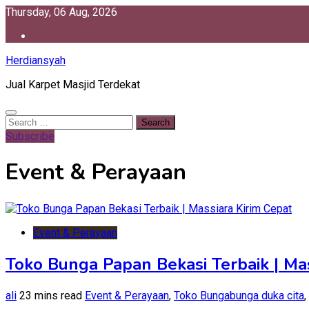
Skip
Thursday, 06 Aug, 2026
to
content
Herdiansyah
Jual Karpet Masjid Terdekat
Search
for:
Subscribe
Event & Perayaan
Event & Perayaan
Toko Bunga Papan Bekasi Terbaik | Mas
ali
23 mins read
Event & Perayaan
,
Toko Bunga
bunga duka cita
,