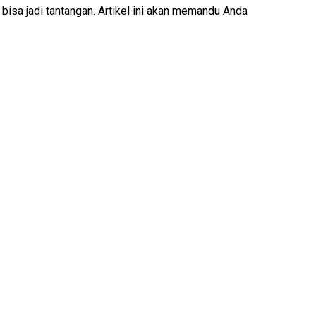
sa jadi tantangan. Artikel ini akan memandu Anda
Bunga
Papan
Bekasi
Terbaik
|
Massiara
Kirim
Cepat