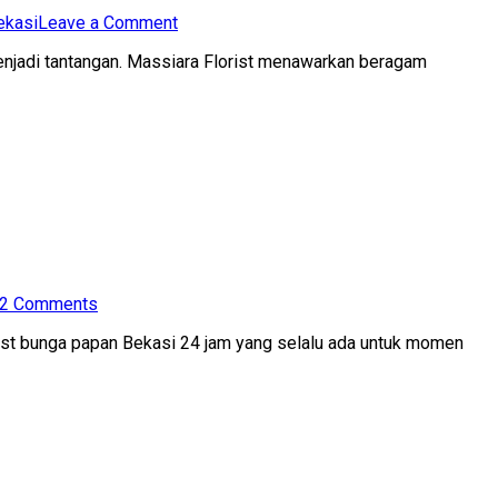
on
ekasi
Leave a Comment
Pilihan
enjadi tantangan. Massiara Florist menawarkan beragam
Bunga
Papan
Bekasi
Terbaik
|
Massiara
Florist
on
2 Comments
Florist
rist bunga papan Bekasi 24 jam yang selalu ada untuk momen
Bunga
Papan
Bekasi
24
Jam
Terpercaya
|
Massiara