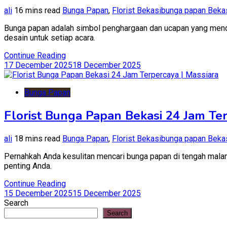
ali
16 mins read
Bunga Papan
,
Florist Bekasi
bunga papan Beka
Bunga papan adalah simbol penghargaan dan ucapan yang menda
desain untuk setiap acara.
Continue Reading
17 December 2025
18 December 2025
Bunga Papan
Florist Bunga Papan Bekasi 24 Jam Ter
ali
18 mins read
Bunga Papan
,
Florist Bekasi
bunga papan Beka
Pernahkah Anda kesulitan mencari bunga papan di tengah malam
penting Anda.
Continue Reading
15 December 2025
15 December 2025
Search
Search