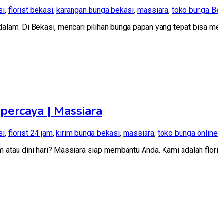
si
,
florist bekasi
,
karangan bunga bekasi
,
massiara
,
toko bunga B
lam. Di Bekasi, mencari pilihan bunga papan yang tepat bisa m
percaya | Massiara
si
,
florist 24 jam
,
kirim bunga bekasi
,
massiara
,
toko bunga online
 atau dini hari? Massiara siap membantu Anda. Kami adalah flo