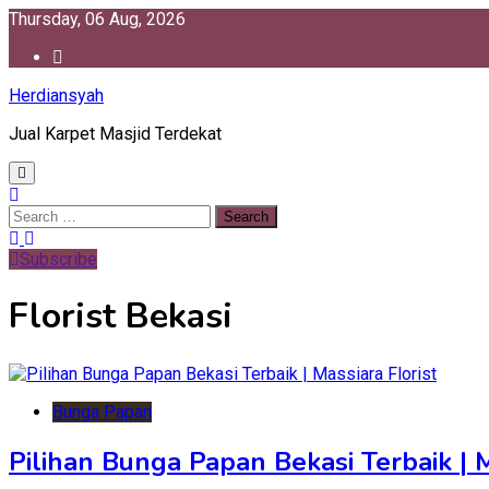
Skip
Thursday, 06 Aug, 2026
to
content
Herdiansyah
Jual Karpet Masjid Terdekat
Search
for:
Subscribe
Florist Bekasi
Bunga Papan
Pilihan Bunga Papan Bekasi Terbaik | M