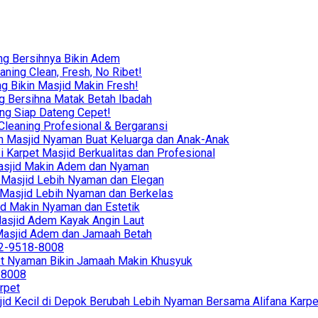
ng Bersihnya Bikin Adem
ning Clean, Fresh, No Ribet!
g Bikin Masjid Makin Fresh!
g Bersihna Matak Betah Ibadah
ing Siap Dateng Cepet!
leaning Profesional & Bergaransi
ikin Masjid Nyaman Buat Keluarga dan Anak-Anak
i Karpet Masjid Berkualitas dan Profesional
r Masjid Makin Adem dan Nyaman
in Masjid Lebih Nyaman dan Elegan
in Masjid Lebih Nyaman dan Berkelas
sjid Makin Nyaman dan Estetik
 Masjid Adem Kayak Angin Laut
r Masjid Adem dan Jamaah Betah
812-9518-8008
et Nyaman Bikin Jamaah Makin Khusyuk
8-8008
rpet
jid Kecil di Depok Berubah Lebih Nyaman Bersama Alifana Karpe