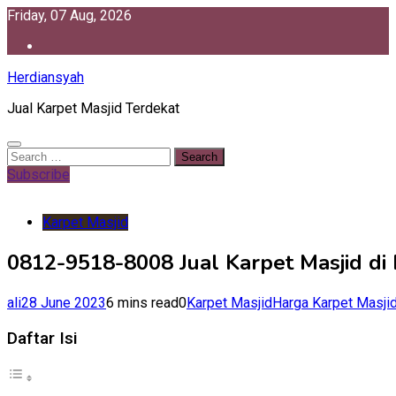
Skip
Friday, 07 Aug, 2026
to
content
Herdiansyah
Jual Karpet Masjid Terdekat
Search
for:
Subscribe
Karpet Masjid
0812-9518-8008 Jual Karpet Masjid di
ali
28 June 2023
6 mins read
0
Karpet Masjid
Harga Karpet Masji
Daftar Isi