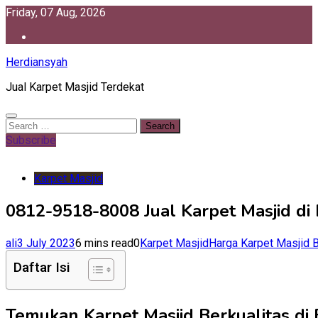
Skip
Friday, 07 Aug, 2026
to
content
Herdiansyah
Jual Karpet Masjid Terdekat
Search
for:
Subscribe
Karpet Masjid
0812-9518-8008 Jual Karpet Masjid di
ali
3 July 2023
6 mins read
0
Karpet Masjid
Harga Karpet Masjid 
Daftar Isi
Temukan Karpet Masjid Berkualitas di 