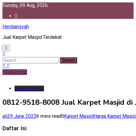
Skip
Sunday, 09 Aug, 2026
to
content
Herdiansyah
Jual Karpet Masjid Terdekat
Search
for:
Subscribe
Karpet Masjid
0812-9518-8008 Jual Karpet Masjid di 
ali
29 June 2023
6 mins read
0
Karpet Masjid
Harga Karpet Masji
Daftar Isi