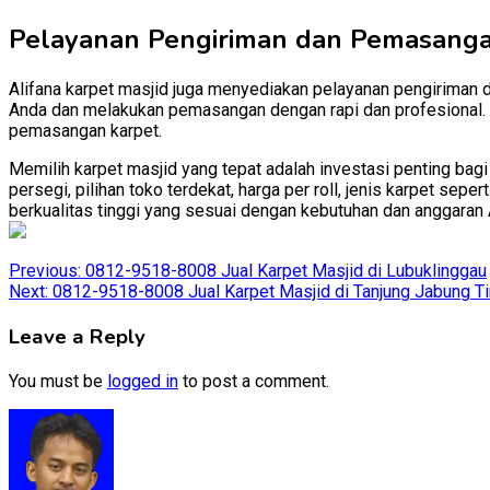
Pelayanan Pengiriman dan Pemasang
Alifana karpet masjid juga menyediakan pelayanan pengiriman 
Anda dan melakukan pemasangan dengan rapi dan profesional. D
pemasangan karpet.
Memilih karpet masjid yang tepat adalah investasi penting bag
persegi, pilihan toko terdekat, harga per roll, jenis karpet se
berkualitas tinggi yang sesuai dengan kebutuhan dan anggaran 
Post
Previous:
0812-9518-8008 Jual Karpet Masjid di Lubuklinggau
Next:
0812-9518-8008 Jual Karpet Masjid di Tanjung Jabung T
navigation
Leave a Reply
You must be
logged in
to post a comment.