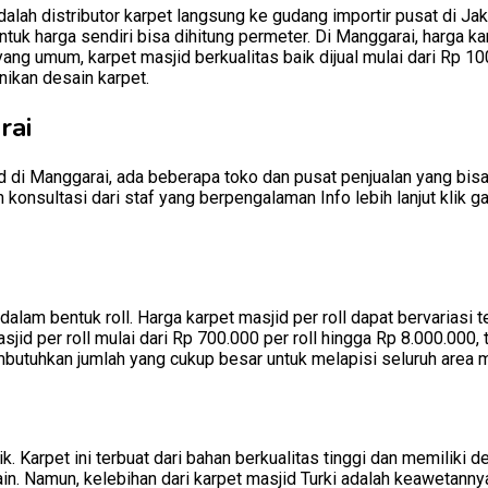
alah distributor karpet langsung ke gudang importir pusat di Jak
tuk harga sendiri bisa dihitung permeter. Di Manggarai, harga kar
yang umum, karpet masjid berkualitas baik dijual mulai dari Rp 1
nikan desain karpet.
rai
 di Manggarai, ada beberapa toko dan pusat penjualan yang bisa
konsultasi dari staf yang berpengalaman Info lebih lanjut klik 
 dalam bentuk roll. Harga karpet masjid per roll dapat bervariasi 
id per roll mulai dari Rp 700.000 per roll hingga Rp 8.000.000, 
butuhkan jumlah yang cukup besar untuk melapisi seluruh area m
. Karpet ini terbuat dari bahan berkualitas tinggi dan memiliki d
ain. Namun, kelebihan dari karpet masjid Turki adalah keawetannya