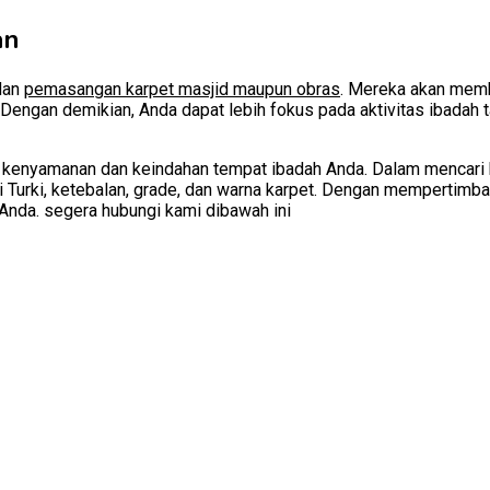
an
dan
pemasangan karpet masjid maupun obras
. Mereka akan memb
engan demikian, Anda dapat lebih fokus pada aktivitas ibadah 
i kenyamanan dan keindahan tempat ibadah Anda. Dalam mencari k
perti Turki, ketebalan, grade, dan warna karpet. Dengan memperti
Anda. segera hubungi kami dibawah ini