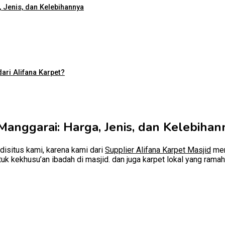
 Jenis, dan Kelebihannya
ari Alifana Karpet?
Manggarai: Harga, Jenis, dan Kelebihan
disitus kami, karena kami dari
Supplier Alifana Karpet Masjid
men
ntuk kekhusu’an ibadah di masjid. dan juga karpet lokal yang ra