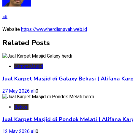
ali
Website
https://www.herdiansyah.web.id
Related Posts
Karpet Masjid
Jual Karpet Masjid di Galaxy Bekasi | Alifana Kar
27 May 2026
ali
0
Bekasi
Jual Karpet Masjid di Pondok Melati | Alifana K
12 May 2026
ali
0