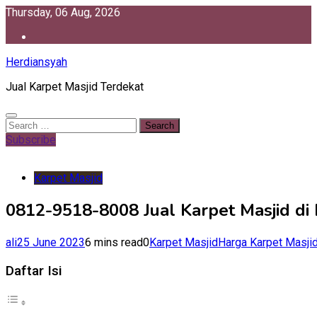
Skip
Thursday, 06 Aug, 2026
to
content
Herdiansyah
Jual Karpet Masjid Terdekat
Search
for:
Subscribe
Karpet Masjid
0812-9518-8008 Jual Karpet Masjid di
ali
25 June 2023
6 mins read
0
Karpet Masjid
Harga Karpet Masji
Daftar Isi