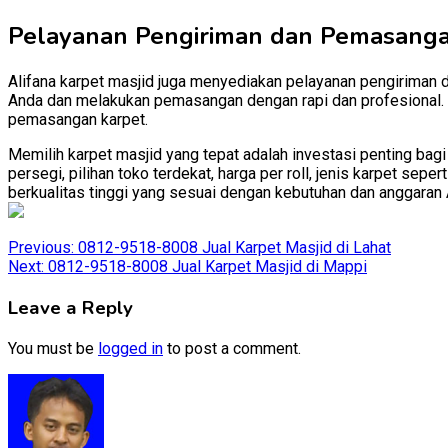
Pelayanan Pengiriman dan Pemasang
Alifana karpet masjid juga menyediakan pelayanan pengiriman 
Anda dan melakukan pemasangan dengan rapi dan profesional. D
pemasangan karpet.
Memilih karpet masjid yang tepat adalah investasi penting bag
persegi, pilihan toko terdekat, harga per roll, jenis karpet se
berkualitas tinggi yang sesuai dengan kebutuhan dan anggaran 
Post
Previous:
0812-9518-8008 Jual Karpet Masjid di Lahat
Next:
0812-9518-8008 Jual Karpet Masjid di Mappi
navigation
Leave a Reply
You must be
logged in
to post a comment.