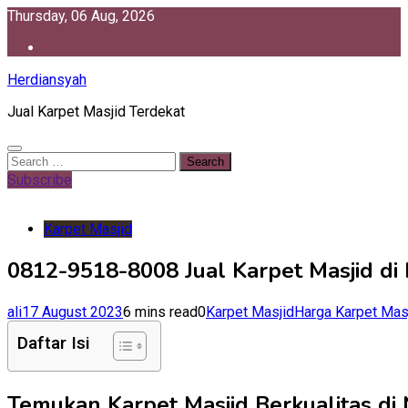
Skip
Thursday, 06 Aug, 2026
to
content
Herdiansyah
Jual Karpet Masjid Terdekat
Search
for:
Subscribe
Karpet Masjid
0812-9518-8008 Jual Karpet Masjid di 
ali
17 August 2023
6 mins read
0
Karpet Masjid
Harga Karpet Masj
Daftar Isi
Temukan Karpet Masjid Berkualitas di 