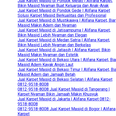
Jual Karpet Masjid di Pondok Melati | Alifana Karpet,
Bikin Masjid Nyaman Buat Keluarga dan Anak-Anak
Jual Karpet Masjid di Pondok Gede | Alifana Karpet
Solusi Karpet Masjid Berkualitas dan Profesional
Jual Karpet Masjid di Mustikajaya | Alifana Karpet, Biar
Masjid Makin Adem dan Nyaman
Jual Karpet Masjid di Jatisampurna | Alifana Karpet,
Bikin Masjid Lebih Nyaman dan Elegan
Jual Karpet Masjid di Medan Satria | Alifana Karpet,
Bikin Masjid Lebih Nyaman dan Berkelas
Jual Karpet Masjid di Jatiasih | Alifana Karpet, Bikin
Masjid Makin Nyaman dan Estetik
Jual Karpet Masjid di Bekasi Utara | Alifana Karpet, Bia
Masjid Adem Kayak Angin Laut
Jual Karpet Masjid di Bekasi Timur | Alifana Karpet, Bi
Masjid Adem dan Jamaah Betah
Jual Karpet Masjid di Bekasi Selatan | Alifana Karpet
0812-9518-8008
0812-9518-8008 Jual Karpet Masjid di Tangerang |
Karpet Nyaman Bikin Jamaah Makin Khusyuk
Jual Karpet Masjid di Jakarta | Alifana Karpet 0812-
9518-8008
0812-9518-8008 Jual Karpet Masjid di Bogor | Alifana
Karpet