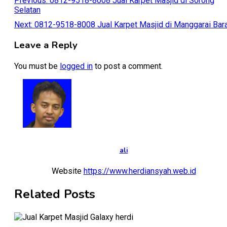
Post
Previous:
0812-9518-8008 Jual Karpet Masjid di Sorong
Selatan
navigation
Next:
0812-9518-8008 Jual Karpet Masjid di Manggarai Bar
Leave a Reply
You must be
logged in
to post a comment.
ali
Website
https://www.herdiansyah.web.id
Related Posts