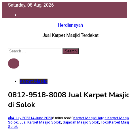
Skip
Saturday, 08 Aug, 2026
to
content
Herdiansyah
Jual Karpet Masjid Terdekat
Search
for:
Karpet Masjid
0812-9518-8008 Jual Karpet Masji
di Solok
ali
4 July 2023
14 June 2023
6 mins read
0
Karpet Masjid
Harga Karpet Masji
Solok
,
Jual Karpet Masjid Solok
,
Sajadah Masjid Solok
,
TokoKarpet Masj
Solok