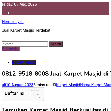
Skip
Friday, 07 Aug, 2026
to
content
Herdiansyah
Jual Karpet Masjid Terdekat
Search
for:
Subscribe
Karpet Masjid
0812-9518-8008 Jual Karpet Masjid di 
ali
10 August 2023
6 mins read
0
Karpet Masjid
Harga Karpet Masj
Daftar Isi
Temukan Karpet Masjid Berkualitas di 