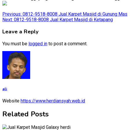
Post
Previous:
0812-9518-8008 Jual Karpet Masjid di Gunung Mas
Next:
0812-9518-8008 Jual Karpet Masjid di Ketapang
navigation
Leave a Reply
You must be
logged in
to post a comment.
ali
Website
https://www.herdiansyah.web.id
Related Posts