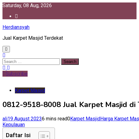
Skip
Saturday, 08 Aug, 2026
to
content
Herdiansyah
Jual Karpet Masjid Terdekat
Search
for:
Subscribe
Karpet Masjid
0812-9518-8008 Jual Karpet Masjid di
ali
19 August 2023
6 mins read
0
Karpet Masjid
Harga Karpet Mas
Kepulauan
Daftar Isi