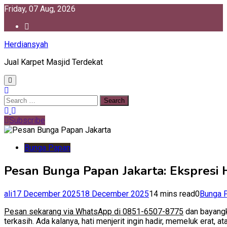
Skip
Friday, 07 Aug, 2026
to
content
Herdiansyah
Jual Karpet Masjid Terdekat
Search
for:
Subscribe
Bunga Papan
Pesan Bunga Papan Jakarta: Ekspresi H
ali
17 December 2025
18 December 2025
14 mins read
0
Bunga 
Pesan sekarang via WhatsApp di 0851-6507-8775
dan bayangka
terkasih. Ada kalanya, hati menjerit ingin hadir, memeluk erat