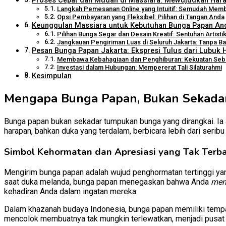
Proses Cepat dan Mudah di Massiara: Mewujudkan Har
Langkah Pemesanan Online yang Intuitif: Semudah Memb
Opsi Pembayaran yang Fleksibel: Pilihan di Tangan Anda
Keunggulan Massiara untuk Kebutuhan Bunga Papan And
Pilihan Bunga Segar dan Desain Kreatif: Sentuhan Artisti
Jangkauan Pengiriman Luas di Seluruh Jakarta: Tanpa Ba
Pesan Bunga Papan Jakarta: Ekspresi Tulus dari Lubuk H
Membawa Kebahagiaan dan Penghiburan: Kekuatan Seb
Investasi dalam Hubungan: Mempererat Tali Silaturahmi
Kesimpulan
Mengapa Bunga Papan, Bukan Sekadar
Bunga papan bukan sekadar tumpukan bunga yang dirangkai. Ia a
harapan, bahkan duka yang terdalam, berbicara lebih dari seribu 
Simbol Kehormatan dan Apresiasi yang Tak Terb
Mengirim bunga papan adalah wujud penghormatan tertinggi ya
saat duka melanda, bunga papan menegaskan bahwa Anda
men
kehadiran Anda dalam ingatan mereka.
Dalam khazanah budaya Indonesia, bunga papan memiliki tempa
mencolok membuatnya tak mungkin terlewatkan, menjadi pusat