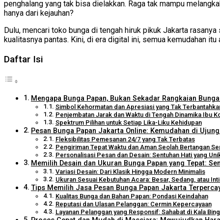
penghalang yang tak bisa dielakkan. Raga tak mampu melangkah
hanya dari kejauhan?
Dulu, mencari toko bunga di tengah hiruk pikuk Jakarta rasany
kualitasnya pantas. Kini, di era digital ini, semua kemudahan i
Daftar Isi
Mengapa Bunga Papan, Bukan Sekadar Rangkaian Bunga
Simbol Kehormatan dan Apresiasi yang Tak Terbantahka
Penjembatan Jarak dan Waktu di Tengah Dinamika Ibu K
Spektrum Pilihan untuk Setiap Lika-Liku Kehidupan
Pesan Bunga Papan Jakarta Online: Kemudahan di Ujung
Fleksibilitas Pemesanan 24/7 yang Tak Terbatas
Pengiriman Tepat Waktu dan Aman Seolah Bertangan Se
Personalisasi Pesan dan Desain: Sentuhan Hati yang Uni
Memilih Desain dan Ukuran Bunga Papan yang Tepat: S
Variasi Desain: Dari Klasik Hingga Modern Minimalis
Ukuran Sesuai Kebutuhan Acara: Besar, Sedang, atau Int
Tips Memilih Jasa Pesan Bunga Papan Jakarta Terpercay
Kualitas Bunga dan Bahan Papan: Pondasi Keindahan
Reputasi dan Ulasan Pelanggan: Cermin Kepercayaan
Layanan Pelanggan yang Responsif: Sahabat di Kala Bin