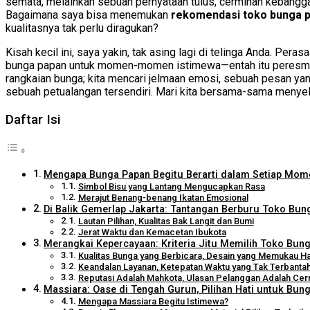
semata, melainkan sebuah pernyataan tulus, cerminan kebanggaan
Bagaimana saya bisa menemukan
rekomendasi toko bunga p
kualitasnya tak perlu diragukan?
Kisah kecil ini, saya yakin, tak asing lagi di telinga Anda. Pe
bunga papan untuk momen-momen istimewa—entah itu peresmian b
rangkaian bunga; kita mencari jelmaan emosi, sebuah pesan yang 
sebuah petualangan tersendiri. Mari kita bersama-sama menyelam
Daftar Isi
Mengapa Bunga Papan Begitu Berarti dalam Setiap Mom
Simbol Bisu yang Lantang Mengucapkan Rasa
Merajut Benang-benang Ikatan Emosional
Di Balik Gemerlap Jakarta: Tantangan Berburu Toko Bun
Lautan Pilihan, Kualitas Bak Langit dan Bumi
Jerat Waktu dan Kemacetan Ibukota
Merangkai Kepercayaan: Kriteria Jitu Memilih Toko Bung
Kualitas Bunga yang Berbicara, Desain yang Memukau Ha
Keandalan Layanan, Ketepatan Waktu yang Tak Terbanta
Reputasi Adalah Mahkota, Ulasan Pelanggan Adalah Cer
Massiara: Oase di Tengah Gurun, Pilihan Hati untuk Bun
Mengapa Massiara Begitu Istimewa?