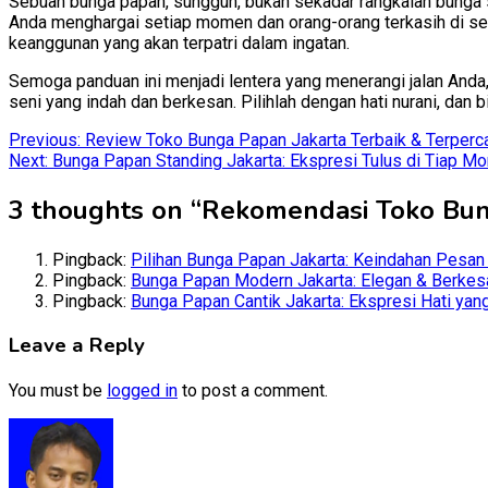
Sebuah bunga papan, sungguh, bukan sekadar rangkaian bunga se
Anda menghargai setiap momen dan orang-orang terkasih di seke
keanggunan yang akan terpatri dalam ingatan.
Semoga panduan ini menjadi lentera yang menerangi jalan An
seni yang indah dan berkesan. Pilihlah dengan hati nurani, dan
Post
Previous:
Review Toko Bunga Papan Jakarta Terbaik & Terperc
Next:
Bunga Papan Standing Jakarta: Ekspresi Tulus di Tiap M
navigation
3 thoughts on “
Rekomendasi Toko Bung
Pingback:
Pilihan Bunga Papan Jakarta: Keindahan Pesan
Pingback:
Bunga Papan Modern Jakarta: Elegan & Berkes
Pingback:
Bunga Papan Cantik Jakarta: Ekspresi Hati y
Leave a Reply
You must be
logged in
to post a comment.