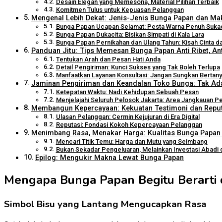
Desain Elegan yang Memesona, Material Pilihan Terbaik
Komitmen Tulus untuk Kepuasan Pelanggan
Mengenal Lebih Dekat: Jenis-Jenis Bunga Papan dan Mak
Bunga Papan Ucapan Selamat: Pesta Warna Penuh Sukac
Bunga Papan Dukacita: Bisikan Simpati di Kala Lara
Bunga Papan Pernikahan dan Ulang Tahun: Kisah Cinta d
Panduan Jitu: Tips Memesan Bunga Papan Anti Ribet, Ant
Tentukan Arah dan Pesan Hati Anda
Detail Pengiriman: Kunci Sukses yang Tak Boleh Terlupa
Manfaatkan Layanan Konsultasi: Jangan Sungkan Bertany
Jaminan Pengiriman dan Keandalan Toko Bunga: Tak Ada
Ketepatan Waktu: Nadi Kehidupan Sebuah Pesan
Menjelajahi Seluruh Pelosok Jakarta: Area Jangkauan P
Membangun Kepercayaan: Kekuatan Testimoni dan Repu
Ulasan Pelanggan: Cermin Kejujuran di Era Digital
Reputasi: Fondasi Kokoh Kepercayaan Pelanggan
Menimbang Rasa, Menakar Harga: Kualitas Bunga Papan y
Mencari Titik Temu: Harga dan Mutu yang Seimbang
Bukan Sekadar Pengeluaran, Melainkan Investasi Abadi 
Epilog: Mengukir Makna Lewat Bunga Papan
Mengapa Bunga Papan Begitu Berarti 
Simbol Bisu yang Lantang Mengucapkan Rasa