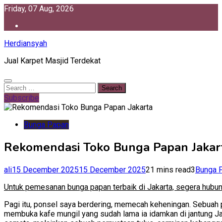
Skip
Friday, 07 Aug, 2026
to
content
Herdiansyah
Jual Karpet Masjid Terdekat
Search
for:
Subscribe
Bunga Papan
Rekomendasi Toko Bunga Papan Jakart
ali
15 December 2025
15 December 2025
21 mins read
3
Bunga 
Untuk pemesanan bunga papan terbaik di Jakarta, segera hub
Pagi itu, ponsel saya berdering, memecah keheningan. Sebuah 
membuka kafe mungil yang sudah lama ia idamkan di jantung Jak