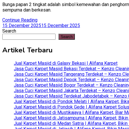
Bunga papan 2 tingkat adalah simbol kemewahan dan penghorma
sempurna dan berkesan.
Continue Reading
15 December 2025
15 December 2025
Search
Search
Artikel Terbaru
Jual Karpet Masjid di Galaxy Bekasi | Alifana Karpet
Jasa Cuci Karpet Masjid Bekasi Terdekat – Kenzo Cleani
Jasa Cuci Karpet Masjid Tangerang Terdekat – Kenzo Clea
Jasa Cuci Karpet Masjid Depok Terdekat – Kenzo Cleanin
Jasa Cuci Karpet Masjid Bogor Terdekat – Kenzo Cleanin
Jasa Cuci Karpet Masjid Jakarta Terdekat – Kenzo Clean
Jasa Cuci Karpet Masjid Terdekat Jabodetabek – Kenzo C
Jual Karpet Masjid di Pondok Melati | Alifana Karpet, B
Jual Karpet Masjid di Pondok Gede | Alifana Karpet Solus
Jual Karpet Masjid di Mustikajaya | Alifana Karpet, Bia
Jual Karpet Masjid di Jatisampurna | Alifana Karpet, Bik
Jual Karpet Masjid di Medan Satria | Alifana Karpet, Bik
Jual Karpet Masjid di Jatiasih | Alifana Karpet, Bikin Ma