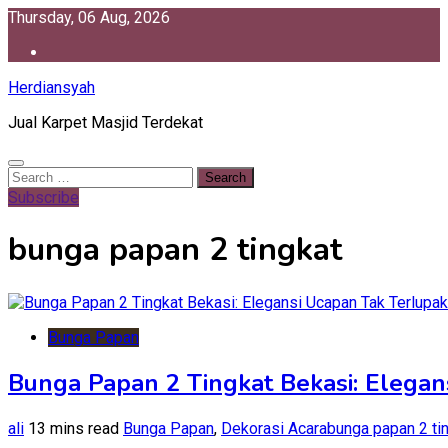
Skip
Thursday, 06 Aug, 2026
to
content
Herdiansyah
Jual Karpet Masjid Terdekat
Search
for:
Subscribe
bunga papan 2 tingkat
Bunga Papan
Bunga Papan 2 Tingkat Bekasi: Elegan
ali
13 mins read
Bunga Papan
,
Dekorasi Acara
bunga papan 2 ti