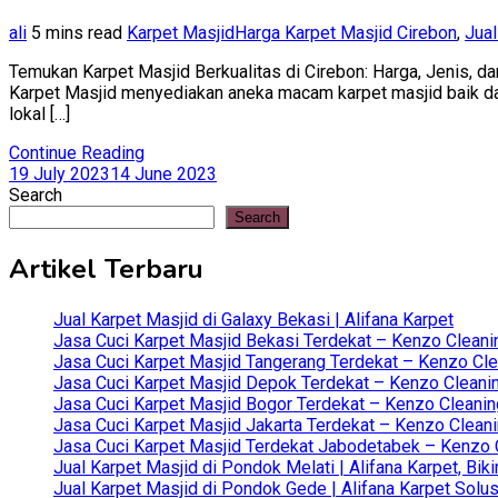
ali
5 mins read
Karpet Masjid
Harga Karpet Masjid Cirebon
,
Jual
Temukan Karpet Masjid Berkualitas di Cirebon: Harga, Jenis, da
Karpet Masjid menyediakan aneka macam karpet masjid baik dari 
lokal […]
Continue Reading
19 July 2023
14 June 2023
Search
Search
Artikel Terbaru
Jual Karpet Masjid di Galaxy Bekasi | Alifana Karpet
Jasa Cuci Karpet Masjid Bekasi Terdekat – Kenzo Cleani
Jasa Cuci Karpet Masjid Tangerang Terdekat – Kenzo Clea
Jasa Cuci Karpet Masjid Depok Terdekat – Kenzo Cleanin
Jasa Cuci Karpet Masjid Bogor Terdekat – Kenzo Cleanin
Jasa Cuci Karpet Masjid Jakarta Terdekat – Kenzo Clean
Jasa Cuci Karpet Masjid Terdekat Jabodetabek – Kenzo C
Jual Karpet Masjid di Pondok Melati | Alifana Karpet, B
Jual Karpet Masjid di Pondok Gede | Alifana Karpet Solus