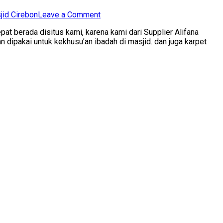
on
jid Cirebon
Leave a Comment
0812-
pat berada disitus kami, karena kami dari Supplier Alifana
9518-
 dipakai untuk kekhusu’an ibadah di masjid. dan juga karpet
8008
Jual
Karpet
Masjid
di
Cirebon