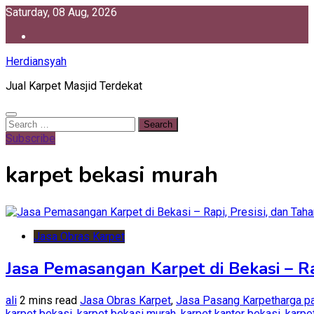
Skip
Saturday, 08 Aug, 2026
to
content
Herdiansyah
Jual Karpet Masjid Terdekat
Search
for:
Subscribe
karpet bekasi murah
Jasa Obras Karpet
Jasa Pemasangan Karpet di Bekasi – Ra
ali
2 mins read
Jasa Obras Karpet
,
Jasa Pasang Karpet
harga p
karpet bekasi
,
karpet bekasi murah
,
karpet kantor bekasi
,
karpe