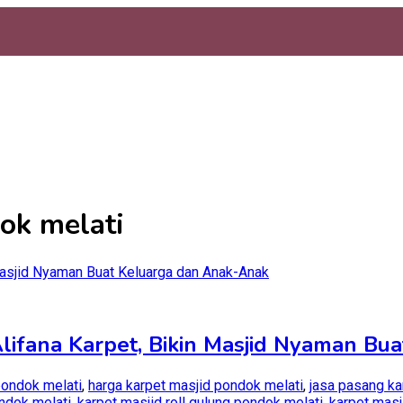
ok melati
 Alifana Karpet, Bikin Masjid Nyaman B
pondok melati
,
harga karpet masjid pondok melati
,
jasa pasang ka
ndok melati
,
karpet masjid roll gulung pondok melati
,
karpet masj