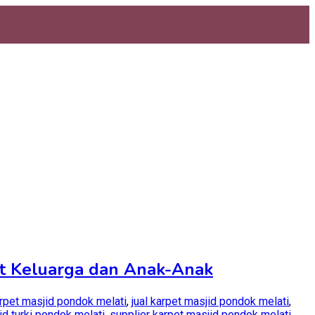
uat Keluarga dan Anak-Anak
rpet masjid pondok melati
,
jual karpet masjid pondok melati
,
id turki pondok melati
,
supplier karpet masjid pondok melati
,