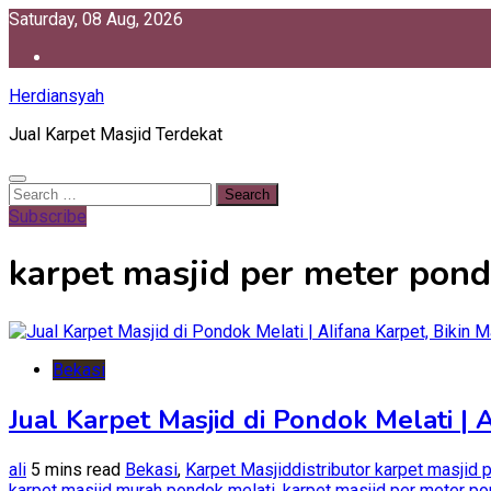
Skip
Saturday, 08 Aug, 2026
to
content
Herdiansyah
Jual Karpet Masjid Terdekat
Search
for:
Subscribe
karpet masjid per meter pond
Bekasi
Jual Karpet Masjid di Pondok Melati |
ali
5 mins read
Bekasi
,
Karpet Masjid
distributor karpet masjid 
karpet masjid murah pondok melati
,
karpet masjid per meter po