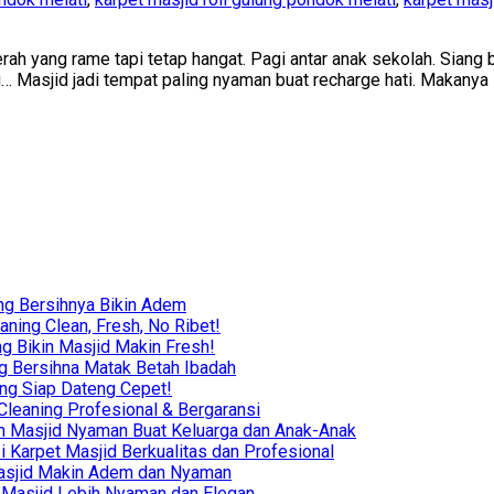
rah yang rame tapi tetap hangat. Pagi antar anak sekolah. Siang 
tu… Masjid jadi tempat paling nyaman buat recharge hati. Makany
ng Bersihnya Bikin Adem
ning Clean, Fresh, No Ribet!
g Bikin Masjid Makin Fresh!
g Bersihna Matak Betah Ibadah
ing Siap Dateng Cepet!
leaning Profesional & Bergaransi
ikin Masjid Nyaman Buat Keluarga dan Anak-Anak
i Karpet Masjid Berkualitas dan Profesional
r Masjid Makin Adem dan Nyaman
in Masjid Lebih Nyaman dan Elegan