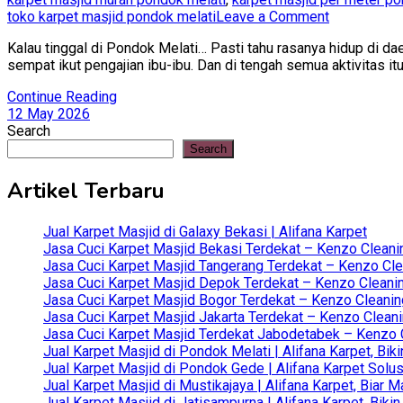
on
toko karpet masjid pondok melati
Leave a Comment
Jual
Kalau tinggal di Pondok Melati… Pasti tahu rasanya hidup di dae
Karpet
sempat ikut pengajian ibu-ibu. Dan di tengah semua aktivitas i
Masjid
di
Continue Reading
Pondok
12 May 2026
Melati
Search
|
Search
Alifana
Karpet,
Artikel Terbaru
Bikin
Masjid
Nyaman
Jual Karpet Masjid di Galaxy Bekasi | Alifana Karpet
Buat
Jasa Cuci Karpet Masjid Bekasi Terdekat – Kenzo Cleani
Keluarga
Jasa Cuci Karpet Masjid Tangerang Terdekat – Kenzo Clea
dan
Jasa Cuci Karpet Masjid Depok Terdekat – Kenzo Cleanin
Anak-
Jasa Cuci Karpet Masjid Bogor Terdekat – Kenzo Cleanin
Anak
Jasa Cuci Karpet Masjid Jakarta Terdekat – Kenzo Clean
Jasa Cuci Karpet Masjid Terdekat Jabodetabek – Kenzo C
Jual Karpet Masjid di Pondok Melati | Alifana Karpet, B
Jual Karpet Masjid di Pondok Gede | Alifana Karpet Solus
Jual Karpet Masjid di Mustikajaya | Alifana Karpet, Bia
Jual Karpet Masjid di Jatisampurna | Alifana Karpet, Bik