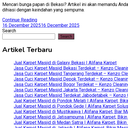
Mencari bunga papan di Bekasi? Artikel ini akan memandu And
dihiasi dengan keindahan yang sempurna.
Continue Reading
16 December 2025
16 December 2025
Search
Search
Artikel Terbaru
Jual Karpet Masjid di Galaxy Bekasi | Alifana Karpet
Jasa Cuci Karpet Masjid Bekasi Terdekat – Kenzo Cleani
Jasa Cuci Karpet Masjid Tangerang Terdekat – Kenzo Clea
Jasa Cuci Karpet Masjid Depok Terdekat – Kenzo Cleanin
Jasa Cuci Karpet Masjid Bogor Terdekat – Kenzo Cleanin
Jasa Cuci Karpet Masjid Jakarta Terdekat – Kenzo Clean
Jasa Cuci Karpet Masjid Terdekat Jabodetabek – Kenzo C
Jual Karpet Masjid di Pondok Melati | Alifana Karpet, B
Jual Karpet Masjid di Pondok Gede | Alifana Karpet Solus
Jual Karpet Masjid di Mustikajaya | Alifana Karpet, Bia
Jual Karpet Masjid di Jatisampurna | Alifana Karpet, Bik
Jual Karpet Masjid di Medan Satria | Alifana Karpet, Bik
Jual Karpet Masjid di Jatiasih | Alifana Karpet, Bikin Ma