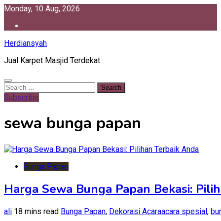
Skip
Monday, 10 Aug, 2026
to
content
Herdiansyah
Jual Karpet Masjid Terdekat
Search
for:
Subscribe
sewa bunga papan
Bunga Papan
Harga Sewa Bunga Papan Bekasi: Pili
ali
18 mins read
Bunga Papan
,
Dekorasi Acara
acara spesial
,
bu