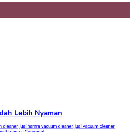
badah Lebih Nyaman
 cleaner
,
jual hamra vacuum cleaner
,
jual vacuum cleaner
on
watt
Leave a Comment