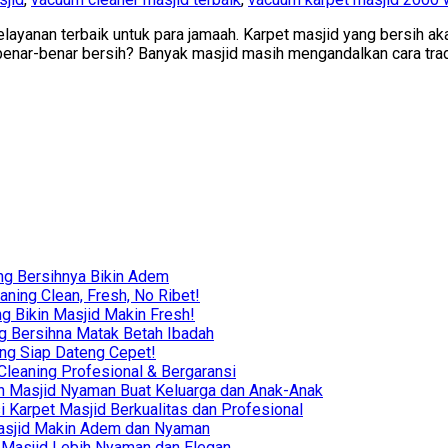
pelayanan terbaik untuk para jamaah. Karpet masjid yang bersih
benar-benar bersih? Banyak masjid masih mengandalkan cara trad
ng Bersihnya Bikin Adem
ning Clean, Fresh, No Ribet!
g Bikin Masjid Makin Fresh!
g Bersihna Matak Betah Ibadah
ing Siap Dateng Cepet!
leaning Profesional & Bergaransi
ikin Masjid Nyaman Buat Keluarga dan Anak-Anak
i Karpet Masjid Berkualitas dan Profesional
r Masjid Makin Adem dan Nyaman
in Masjid Lebih Nyaman dan Elegan