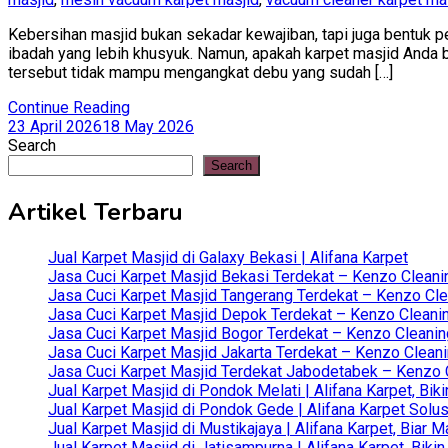
Kebersihan masjid bukan sekadar kewajiban, tapi juga bentuk 
ibadah yang lebih khusyuk. Namun, apakah karpet masjid Anda 
tersebut tidak mampu mengangkat debu yang sudah […]
Continue Reading
23 April 2026
18 May 2026
Search
Search
Artikel Terbaru
Jual Karpet Masjid di Galaxy Bekasi | Alifana Karpet
Jasa Cuci Karpet Masjid Bekasi Terdekat – Kenzo Cleani
Jasa Cuci Karpet Masjid Tangerang Terdekat – Kenzo Clea
Jasa Cuci Karpet Masjid Depok Terdekat – Kenzo Cleanin
Jasa Cuci Karpet Masjid Bogor Terdekat – Kenzo Cleanin
Jasa Cuci Karpet Masjid Jakarta Terdekat – Kenzo Clean
Jasa Cuci Karpet Masjid Terdekat Jabodetabek – Kenzo C
Jual Karpet Masjid di Pondok Melati | Alifana Karpet, B
Jual Karpet Masjid di Pondok Gede | Alifana Karpet Solus
Jual Karpet Masjid di Mustikajaya | Alifana Karpet, Bia
Jual Karpet Masjid di Jatisampurna | Alifana Karpet, Bik