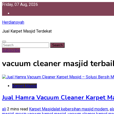
Skip
Friday, 07 Aug, 2026
to
content
Herdiansyah
Jual Karpet Masjid Terdekat
Search
for:
Subscribe
vacuum cleaner masjid terbai
Karpet Masjid
Jual Hamra Vacuum Cleaner Karpet Mas
ali
2 mins read
Karpet Masjid
alat kebersihan masjid modern
,
al
masjid
,
mesin vacuum karpet masjid
,
vacuum cleaner karpet ma