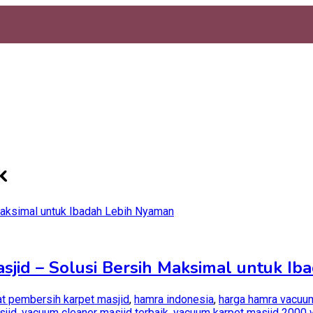
k
jid – Solusi Bersih Maksimal untuk I
at pembersih karpet masjid
,
hamra indonesia
,
harga hamra vacuum
sjid
,
vacuum cleaner masjid terbaik
,
vacuum karpet masjid 2000 