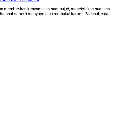
Jual
 akan memberikan kenyamanan saat sujud, menciptakan suasana
Hamra
isional seperti menyapu atau memukul karpet. Padahal, cara
Vacuum
Cleaner
Karpet
Masjid
–
Solusi
Bersih
Maksimal
untuk
Ibadah
Lebih
Nyaman