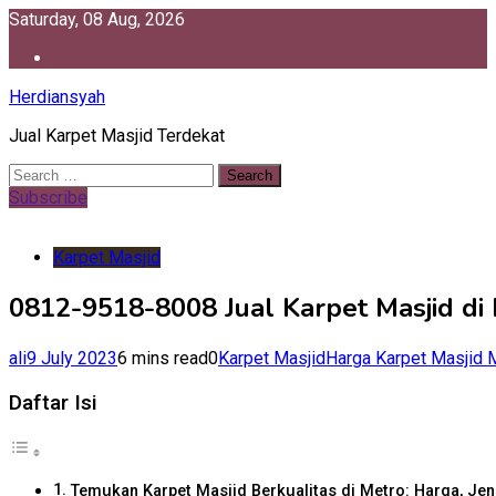
Skip
Saturday, 08 Aug, 2026
to
content
Herdiansyah
Jual Karpet Masjid Terdekat
Search
for:
Subscribe
Karpet Masjid
0812-9518-8008 Jual Karpet Masjid di
ali
9 July 2023
6 mins read
0
Karpet Masjid
Harga Karpet Masjid 
Daftar Isi
Temukan Karpet Masjid Berkualitas di Metro: Harga, Jen