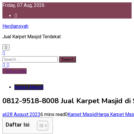
Skip
Friday, 07 Aug, 2026
to
content
Herdiansyah
Jual Karpet Masjid Terdekat
Search
for:
Subscribe
Karpet Masjid
0812-9518-8008 Jual Karpet Masjid di 
ali
28 August 2023
6 mins read
0
Karpet Masjid
Harga Karpet Masj
Daftar Isi