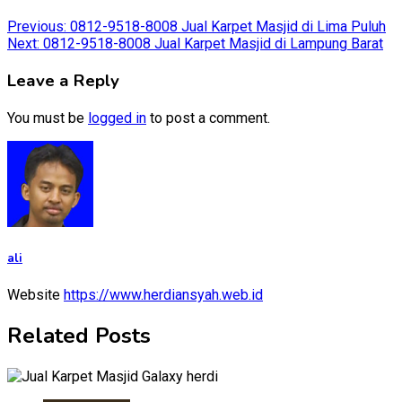
Post
Previous:
0812-9518-8008 Jual Karpet Masjid di Lima Puluh
Next:
0812-9518-8008 Jual Karpet Masjid di Lampung Barat
navigation
Leave a Reply
You must be
logged in
to post a comment.
ali
Website
https://www.herdiansyah.web.id
Related Posts