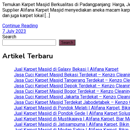
Temukan Karpet Masjid Berkualitas di Padangpanjang: Harga, Je
Supplier Alifana Karpet Masjid menyediakan aneka macam karpet 
dan juga karpet lokal […]
Continue Reading
7 July 2023
Search
Search
Artikel Terbaru
Jual Karpet Masjid di Galaxy Bekasi | Alifana Karpet
Jasa Cuci Karpet Masjid Bekasi Terdekat – Kenzo Cleani
Jasa Cuci Karpet Masjid Tangerang Terdekat – Kenzo Clea
Jasa Cuci Karpet Masjid Depok Terdekat – Kenzo Cleanin
Jasa Cuci Karpet Masjid Bogor Terdekat – Kenzo Cleanin
Jasa Cuci Karpet Masjid Jakarta Terdekat – Kenzo Clean
Jasa Cuci Karpet Masjid Terdekat Jabodetabek – Kenzo C
Jual Karpet Masjid di Pondok Melati | Alifana Karpet, B
Jual Karpet Masjid di Pondok Gede | Alifana Karpet Solus
Jual Karpet Masjid di Mustikajaya | Alifana Karpet, Bia
Jual Karpet Masjid di Jatisampurna | Alifana Karpet, Bik
Jual Karpet Masjid di Medan Satria | Alifana Karpet, Bik