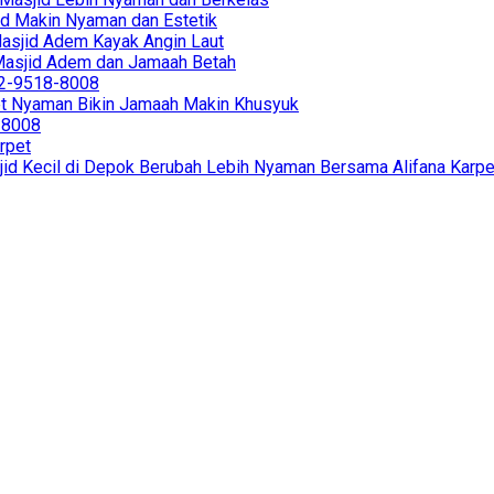
sjid Makin Nyaman dan Estetik
 Masjid Adem Kayak Angin Laut
r Masjid Adem dan Jamaah Betah
812-9518-8008
et Nyaman Bikin Jamaah Makin Khusyuk
8-8008
rpet
jid Kecil di Depok Berubah Lebih Nyaman Bersama Alifana Karpe