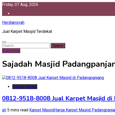
Skip
Friday, 07 Aug, 2026
to
content
Herdiansyah
Jual Karpet Masjid Terdekat
Search
for:
Subscribe
Sajadah Masjid Padangpanja
Karpet Masjid
0812-9518-8008 Jual Karpet Masjid d
ali
5 mins read
Karpet Masjid
Harga Karpet Masjid Padangpanja