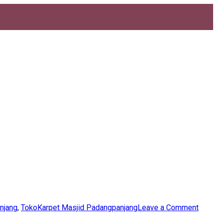
on
njang
,
TokoKarpet Masjid Padangpanjang
Leave a Comment
0812