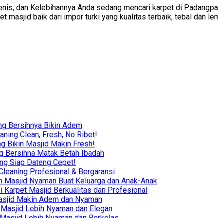
nis, dan Kelebihannya Anda sedang mencari karpet di Padangpanja
masjid baik dari impor turki yang kualitas terbaik, tebal dan le
ng Bersihnya Bikin Adem
ning Clean, Fresh, No Ribet!
g Bikin Masjid Makin Fresh!
g Bersihna Matak Betah Ibadah
ing Siap Dateng Cepet!
leaning Profesional & Bergaransi
ikin Masjid Nyaman Buat Keluarga dan Anak-Anak
i Karpet Masjid Berkualitas dan Profesional
r Masjid Makin Adem dan Nyaman
in Masjid Lebih Nyaman dan Elegan
in Masjid Lebih Nyaman dan Berkelas