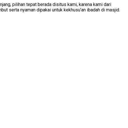
ng, pilihan tepat berada disitus kami, karena kami dari
9518
mbut serta nyaman dipakai untuk kekhusu’an ibadah di masjid.
8008
Jual
Karpe
Masj
di
Pada